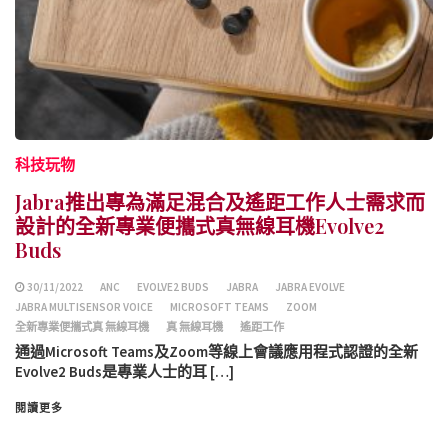
科技玩物
Jabra推出專為滿足混合及遙距工作人士需求而
設計的全新專業便攜式真無線耳機Evolve2
Buds
30/11/2022
ANC
EVOLVE2 BUDS
JABRA
JABRA EVOLVE
JABRA MULTISENSOR VOICE
MICROSOFT TEAMS
ZOOM
全新專業便攜式真 無線耳機
真 無線耳機
遙距工作
通過Microsoft Teams及Zoom等線上會議應用程式認證的全新
Evolve2 Buds是專業人士的耳 […]
閱讀更多