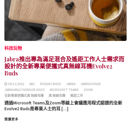
科技玩物
Jabra推出專為滿足混合及遙距工作人士需求而
設計的全新專業便攜式真無線耳機Evolve2
Buds
30/11/2022
ANC
EVOLVE2 BUDS
JABRA
JABRA EVOLVE
JABRA MULTISENSOR VOICE
MICROSOFT TEAMS
ZOOM
全新專業便攜式真 無線耳機
真 無線耳機
遙距工作
通過Microsoft Teams及Zoom等線上會議應用程式認證的全新
Evolve2 Buds是專業人士的耳 […]
閱讀更多