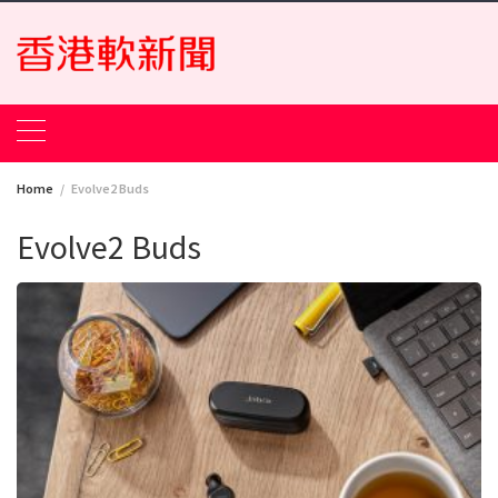
Skip
to
content
Home
Evolve2 Buds
Evolve2 Buds