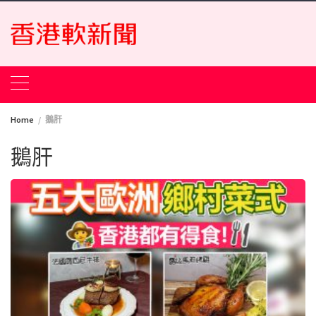
Skip
to
content
Home
鵝肝
鵝肝