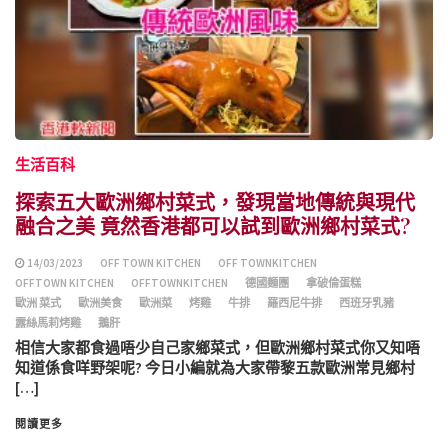
生活百科
探索五大歐洲鄉村菜式，發現當地傳統與現代
融合之美 竟然香港都可以試到歐洲鄉村菜式?
14/03/2023
OFF TOWN KITCHEN
OFF TOWNKITCHEN
OFFTOWN KITCHEN
OFFTOWNKITCHEN
德國麵團
拿破倫蛋糕
歐洲 菜式
歐洲美食
歐洲菜
烤雞
牛排
羅西尼牛排
西班牙乳豬
露絲馬莉烤雞
鵝肝
相信大家都食過唔少自己家鄉菜式，但歐洲鄉村菜式你又知唔
知道係食咩野架呢? 今日小編就為大家帶黎五款歐洲常見鄉村
[…]
閱讀更多