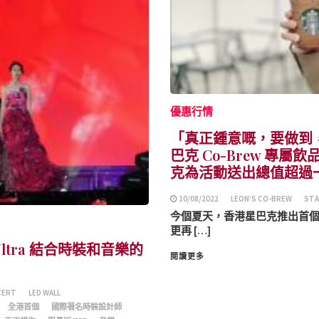
優惠行情
「真正鍾意嘅，要做到
巴克 Co-Brew 專屬飲品
克為活動送出總值超過
10/08/2022
LEON’S CO-BREW
STA
今個夏天，香港星巴克推出首個 St
更再 […]
ltra 結合時裝和音樂的
閱讀更多
CERT
LED WALL
全港首個
國際著名時裝設計師