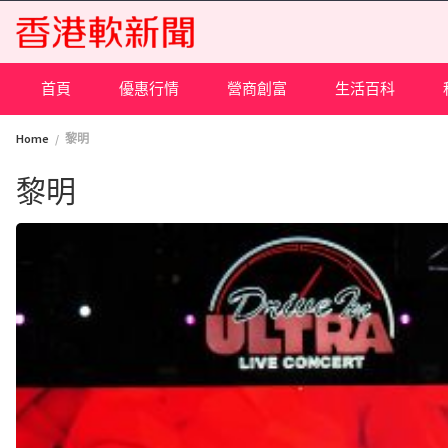
Skip
to
content
首頁
優惠行情
營商創富
生活百科
Home
黎明
黎明