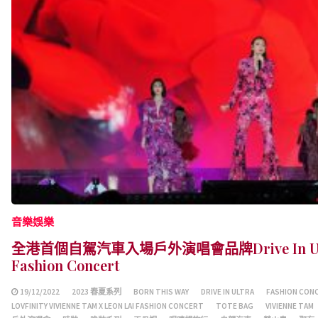
音樂娛樂
全港首個自駕汽車入場戶外演唱會品牌Drive In U
Fashion Concert
19/12/2022
2023 春夏系列
BORN THIS WAY
DRIVE IN ULTRA
FASHION CON
LOVFINITY VIVIENNE TAM X LEON LAI FASHION CONCERT
TOTE BAG
VIVIENNE TAM