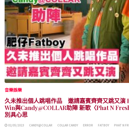
音樂娛樂
久未推出個人跳唱作品 邀請嘉賓齊齊又跳又演 Fatb
Win與Candy@COLLAR助陣 新歌〈Phat N 
別具心思
02/05/2023
CANDY@COLLAR
COLLAR CANDY
ERROR
FATBOY
PHAT N F