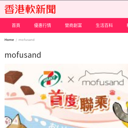
Skip
to
content
首頁
優惠行情
營商創富
生活百科
Home
mofusand
mofusand