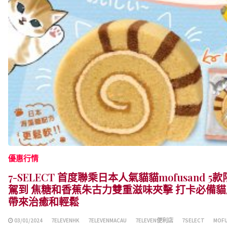
優惠行情
7-SELECT 首度聯乘日本人氣貓貓mofusand
駕到 焦糖和香蕉朱古力雙重滋味夾擊 打卡必備貓
帶來治癒和輕鬆
03/01/2024
7ELEVENHK
7ELEVENMACAU
7ELEVEN便利店
7SELECT
MOF