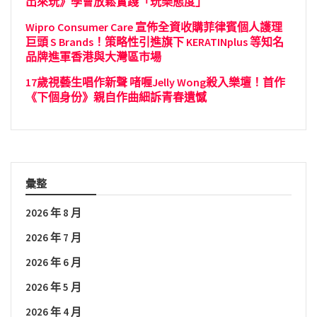
出來玩》學會放鬆實踐「玩樂態度」
Wipro Consumer Care 宣佈全資收購菲律賓個人護理
巨頭 S Brands！策略性引進旗下 KERATINplus 等知名
品牌進軍香港與大灣區市場
17歲視藝生唱作新聲 啫喱Jelly Wong殺入樂壇！首作
《下個身份》親自作曲細訴青春遺憾
彙整
2026 年 8 月
2026 年 7 月
2026 年 6 月
2026 年 5 月
2026 年 4 月