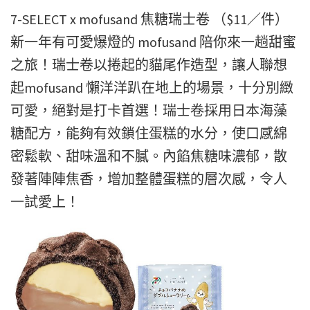
7-SELECT x mofusand 焦糖瑞士卷 （$11／件）
新一年有可愛爆燈的 mofusand 陪你來一趟甜蜜
之旅！瑞士卷以捲起的貓尾作造型，讓人聯想
起mofusand 懶洋洋趴在地上的場景，十分別緻
可愛，絕對是打卡首選！瑞士卷採用日本海藻
糖配方，能夠有效鎖住蛋糕的水分，使口感綿
密鬆軟、甜味溫和不膩。內餡焦糖味濃郁，散
發著陣陣焦香，增加整體蛋糕的層次感，令人
一試愛上！