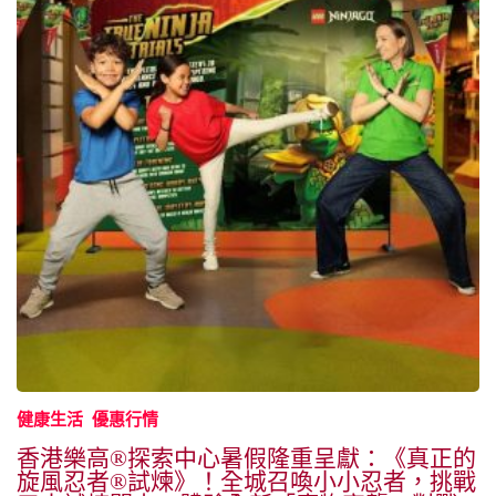
健康生活
優惠行情
香港樂高®探索中心暑假隆重呈獻：《真正的
旋風忍者®試煉》！全城召喚小小忍者，挑戰