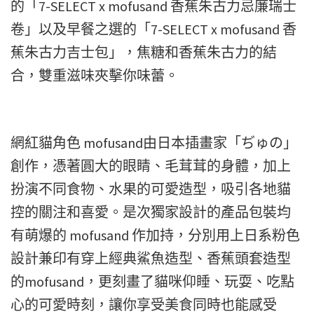
的「7-SELECT x mofusand 香蕉朱古力忌廉瑞士
卷」以及早餐之選的「7-SELECT x mofusand 香
蕉朱古力吉士包」，焦糖和香蕉朱古力的結
合，雙重滋味夾擊你味蕾。
網紅貓角色 mofusand由日本插畫家「ぢゅの」
創作，憑著圓大的眼睛、毛茸茸的身體，加上
扮演不同食物、水果的可愛造型，吸引各地貓
控的關注和喜愛。是次獨家設計的產品包裝均
有萌爆的 mofusand 作加持，分別用上日系粉色
設計兼印有穿上經典鯊魚造型、香蕉頭套造型
的mofusand，更刻畫了貓咪仰睡、玩耍、吃點
心的可愛時刻，讓你享受美食同時也能感受