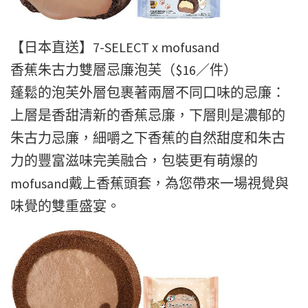
【日本直送】7-SELECT x mofusand
香蕉朱古力雙層忌廉泡芙（$16／件）
蓬鬆的泡芙外層包裹著兩層不同口味的忌廉：
上層是香甜清新的香蕉忌廉，下層則是濃郁的
朱古力忌廉，細嚼之下香蕉的自然甜度和朱古
力的豐富滋味完美融合，包裝更有萌爆的
mofusand戴上香蕉頭套，為您帶來一場視覺與
味覺的雙重盛宴。