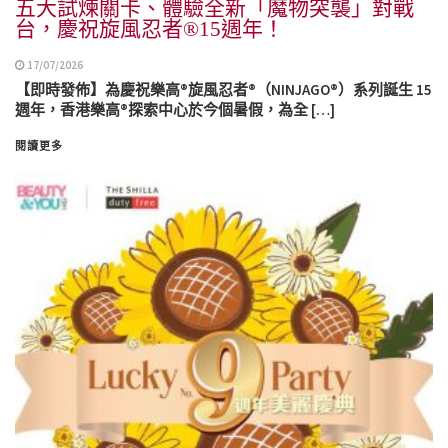
五大試煉關卡、體驗全新「魔物突襲」對戰
台，慶祝旋風忍者®15週年！
17/07/2026
【即時發佈】為慶祝樂高®旋風忍者®（NINJAGO®）系列誕生 15
週年，香港樂高®探索中心於今個暑假，為全 […]
閱讀更多