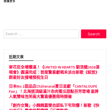
閱讀更多
Search
for:
近期文章
麥花臣全場爆滿！《UNITED IN HEARTS 劉浩龍2026演
唱會》圓滿完成：首度驚喜獻唱未派台新歌《綻放》
群星好友撐場預祝生日
日本No.1甜品店Châteraisé夏日呈獻「CANTALOUPE
Fair」！北海道頂級滿汁赤肉蜜瓜甜點芬芳登場 皇牌
人氣雙味泡芙兩大驚喜優惠限時開催
「創作女聲」小魏魏嘉瑩自認私下宅到爆！新歌《快