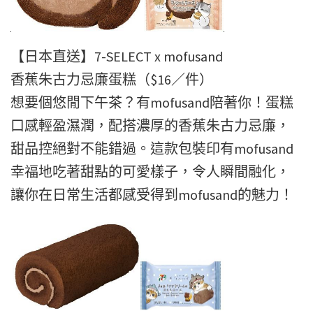
【日本直送】7-SELECT x mofusand
香蕉朱古力忌廉蛋糕（$16／件）
想要個悠閒下午茶？有mofusand陪著你！蛋糕
口感輕盈濕潤，配搭濃厚的香蕉朱古力忌廉，
甜品控絕對不能錯過。這款包裝印有mofusand
幸福地吃著甜點的可愛樣子，令人瞬間融化，
讓你在日常生活都感受得到mofusand的魅力！