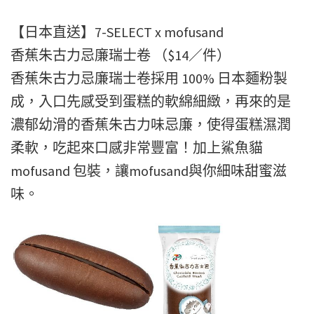
【日本直送】7-SELECT x mofusand
香蕉朱古力忌廉瑞士卷 （$14／件）
香蕉朱古力忌廉瑞士卷採用 100% 日本麵粉製
成，入口先感受到蛋糕的軟綿細緻，再來的是
濃郁幼滑的香蕉朱古力味忌廉，使得蛋糕濕潤
柔軟，吃起來口感非常豐富！加上鯊魚貓
mofusand 包裝，讓mofusand與你細味甜蜜滋
味。