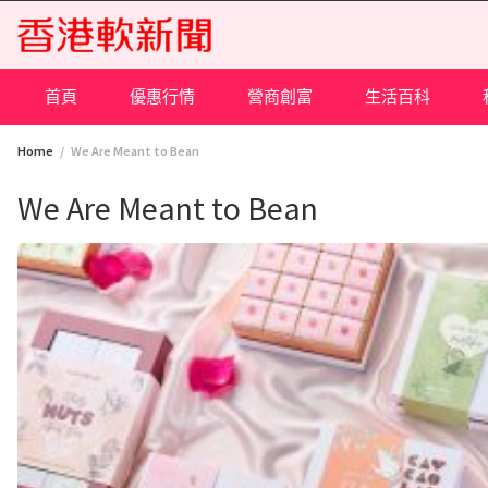
Skip
to
content
首頁
優惠行情
營商創富
生活百科
Home
We Are Meant to Bean
We Are Meant to Bean