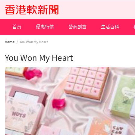
Skip
to
content
首頁
優惠行情
營商創富
生活百科
Home
You Won My Heart
You Won My Heart