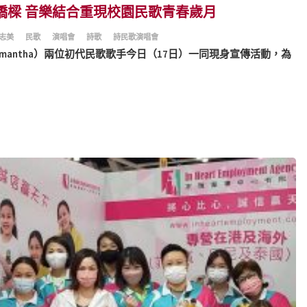
橋樑 音樂結合重現校園民歌青春歲月
志美
民歌
演唱會
詩歌
詩民歌演唱會
Samantha）兩位初代民歌歌手今日（17日）一同現身宣傳活動，為