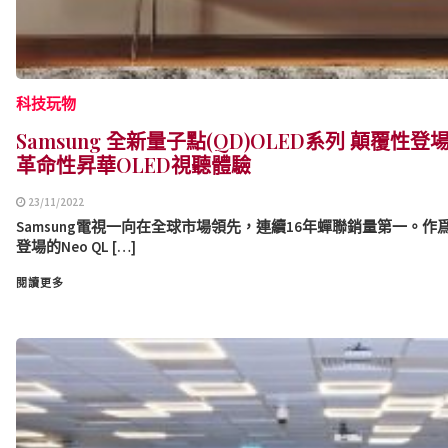
科技玩物
Samsung 全新量子點(QD)OLED系列 顛覆性
革命性昇華OLED視聽體驗
23/11/2022
Samsung電視一向在全球市場領先，連續16年蟬聯銷量第一。
登場的Neo QL […]
閱讀更多