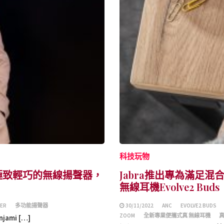
科技玩物
GE 極致輕巧的無線揚聲器，
Jabra推出專為滿足
無線耳機Evolve2 Buds
YER
多功能揚聲器
30/11/2022
ANC
EVOLVE2 BUDS
ZOOM
全新專業便攜式真 無線耳機
真
ami […]