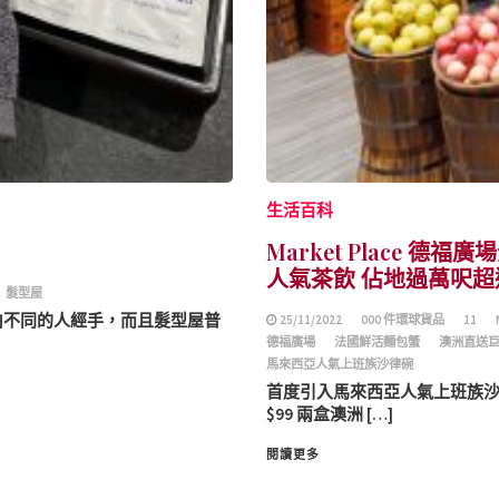
生活百科
Market Place 德福廣
人氣茶飲 佔地過萬呎超過 
髮型屋
由不同的人經手，而且髮型屋普
25/11/2022
000 件環球貨品
11
德福廣場
法國鮮活麵包蟹
澳洲直送
馬來西亞人氣上班族沙律碗
首度引入馬來西亞人氣上班族沙律
$99 兩盒澳洲 […]
閱讀更多