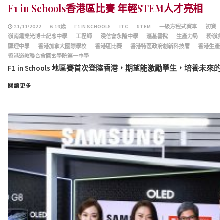
F1 in Schools香港區比賽 年輕STEM人才亮相
21/11/2022
6-19歲
F1 IN SCHOOLS
ITC
STEM
一級方程式賽車
初賽
嶺南鍾榮光博士紀念中學
工程師
浸信會永隆中學
滙基書院
生產力局
粉嶺
顯理中學
香港加拿大國際學校
香港區比賽
香港特區政府創新科技署
香港生產
香港道教聯合會圓玄學院第一中學
F1 in Schools 地區賽首次登陸香港，期望能激勵學生，培養未來的工程師。
閱讀更多