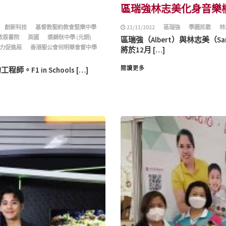
區瑞強林志美化身音樂
創新科技
基督教聖約教會堅樂中學
21/11/2022
區瑞強
學園民歌
林
救恩書院
英國
裘錦秋中學 (元朗)
區瑞強（Albert）與林志美（
力促進局
香港聖公會何明華會督中學
將於12月 […]
閱讀更多
F1 in Schools […]