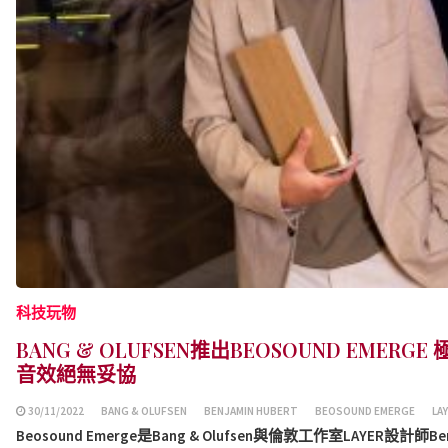
科技玩物
BANG & OLUFSEN推出BEOSOUND EMER
音效絕無妥協
30/11/2022
BANG & OLUFSEN
BENJAMIN HUBERT
BEOSOUND EMERGE
LA
Beosound Emerge是Bang & Olufsen與倫敦工作室LAYER設計師Benj