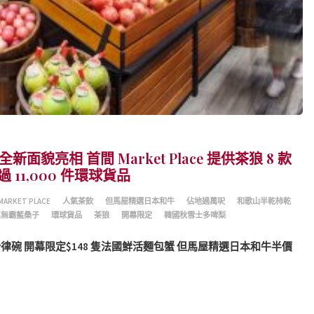
場全新面貌亮相 首間 Market Place 提供茶狼 8 款
11,000 件環球貨品
MARKET PLACE
人氣茶飲
但馬屋精選日本和牛
佔地過萬呎
和歌山半乾柿乾
巨無霸藍桑子
環球貨品
茶狼
開幕限定
韓國秋雪士多啤梨
碗 開幕限定$148 隻法國鮮活麵包蟹 但馬屋精選日本和牛半價