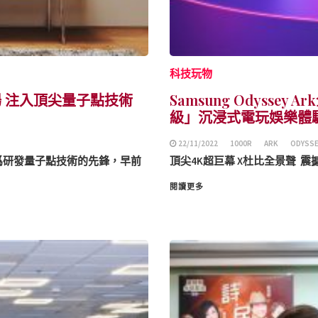
科技玩物
登場 注入頂尖量子點技術
Samsung Odysse
級」沉浸式電玩娛樂體
22/11/2022
1000R
ARK
ODYSSE
作爲研發量子點技術的先鋒，早前
頂尖4K超巨幕 X杜比全景聲 
閱讀更多