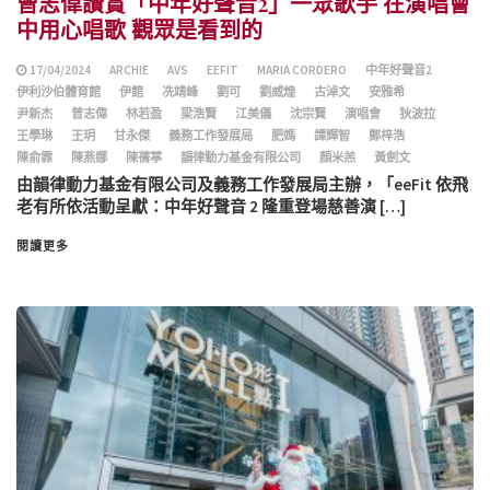
曾志偉讚賞「中年好聲音2」一眾歌手 在演唱會
中用心唱歌 觀眾是看到的
17/04/2024
ARCHIE
AVS
EEFIT
MARIA CORDERO
中年好聲音2
伊利沙伯體育館
伊館
冼靖峰
劉可
劉威煌
古淖文
安雅希
尹新杰
曾志偉
林若盈
梁浩賢
江美儀
沈宗賢
演唱會
狄波拉
王學琳
王玥
甘永傑
義務工作發展局
肥媽
譚輝智
鄭梓浩
陳俞霏
陳燕娜
陳蒨葶
韻律動力基金有限公司
顏米羔
黃劍文
由韻律動力基金有限公司及義務工作發展局主辦，「eeFit 依飛
老有所依活動呈獻：中年好聲音 2 隆重登場慈善演 […]
閱讀更多