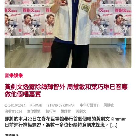
音樂娛樂
黃劍文透露除譚輝智外 周慧敏和葉巧琳已答應
做他個唱嘉賓
14/10/2024
KIMMAN
STAND BY KIMMAN
中年好聲音2
周慧敏
演唱會2024
為你鍾情
葉巧琳
譚輝智
黃劍文
即將於本月22日在麥花臣場館舉行首個個唱的黃劍文 Kimman
日前進行排舞練習，為數十多位粉絲特意前來探班， […]