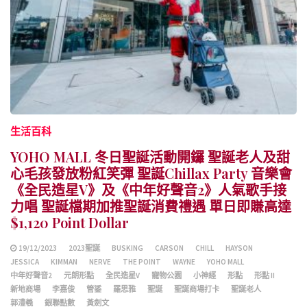
生活百科
YOHO MALL 冬日聖誕活動開鑼 聖誕老人及甜
心毛孩發放粉紅笑彈 聖誕Chillax Party 音樂會
《全民造星V》及《中年好聲音2》人氣歌手接
力唱 聖誕檔期加推聖誕消費禮遇 單日即賺高達
$1,120 Point Dollar
19/12/2023
2023聖誕
BUSKING
CARSON
CHILL
HAYSON
JESSICA
KIMMAN
NERVE
THE POINT
WAYNE
YOHO MALL
中年好聲音2
元朗形點
全民造星V
寵物公園
小神經
形點
形點 II
新地商場
李嘉俊
管鋈
羅思雅
聖誕
聖誕商場打卡
聖誕老⼈
郭澧羲
銀聯點數
黃劍文