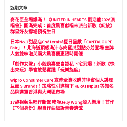
近期文章
麥花臣全場爆滿！《UNITED IN HEARTS 劉浩龍2026演
唱會》圓滿完成：首度驚喜獻唱未派台新歌《綻放》
群星好友撐場預祝生日
日本No.1甜品店Châteraisé夏日呈獻「CANTALOUPE
Fair」！北海道頂級滿汁赤肉蜜瓜甜點芬芳登場 皇牌
人氣雙味泡芙兩大驚喜優惠限時開催
「創作女聲」小魏魏嘉瑩自認私下宅到爆！新歌《快
出來玩》學會放鬆實踐「玩樂態度」
Wipro Consumer Care 宣佈全資收購菲律賓個人護理
巨頭 S Brands！策略性引進旗下 KERATINplus 等知名
品牌進軍香港與大灣區市場
17歲視藝生唱作新聲 啫喱Jelly Wong殺入樂壇！首作
《下個身份》親自作曲細訴青春遺憾