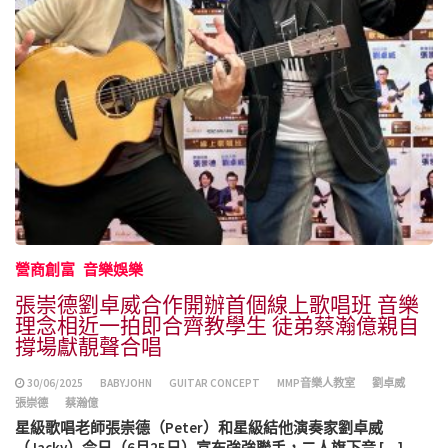
營商創富
音樂娛樂
張崇德劉卓威合作開辦首個線上歌唱班 音樂
理念相近一拍即合齊教學生 徒弟蔡瀚億親自
撐場獻靚聲合唱
30/06/2025
BABYJOHN
GUITAR CONCEPT
MMP音樂人教室
劉卓威
張崇德
蔡瀚億
星級歌唱老師張崇德（Peter）和星級結他演奏家劉卓威
（Jacky）今日（6月25日）宣布強強聯手，二人旗下音 […]