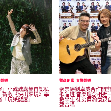
樂娛樂
營商創富
音樂娛樂
聲」小魏魏嘉瑩自認私
張崇德劉卓威合作開
！新歌《快出來玩》學
歌唱班 音樂理念相近
踐「玩樂態度」
教學生 徒弟蔡瀚億親
聲合唱