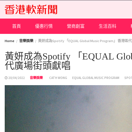
Skip
to
content
首頁
優惠行情
營商創富
生活百科
Home
音樂娛樂
黃妍成為Spotify 「EQUAL Global Music Program」
黃妍成為Spotify 「EQUAL Glo
代廣場街頭獻唱
20/04/2022
音樂娛樂
CATH WONG
EQUAL GLOBAL MUSIC PROGRAM
SPOT