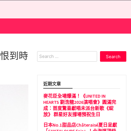
表 恨到時
Search
for:
近期文章
麥花臣全場爆滿！《UNITED IN
HEARTS 劉浩龍2026演唱會》圓滿完
成：首度驚喜獻唱未派台新歌《綻
放》 群星好友撐場預祝生日
日本No.1甜品店Châteraisé夏日呈獻