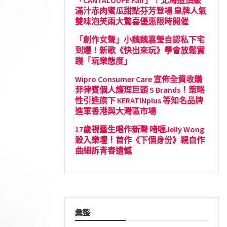
「CANTALOUPE Fair」！北海道頂級
滿汁赤肉蜜瓜甜點芬芳登場 皇牌人氣
雙味泡芙兩大驚喜優惠限時開催
「創作女聲」小魏魏嘉瑩自認私下宅
到爆！新歌《快出來玩》學會放鬆實
踐「玩樂態度」
Wipro Consumer Care 宣佈全資收購
菲律賓個人護理巨頭 S Brands！策略
性引進旗下 KERATINplus 等知名品牌
進軍香港與大灣區市場
17歲視藝生唱作新聲 啫喱Jelly Wong
殺入樂壇！首作《下個身份》親自作
曲細訴青春遺憾
彙整