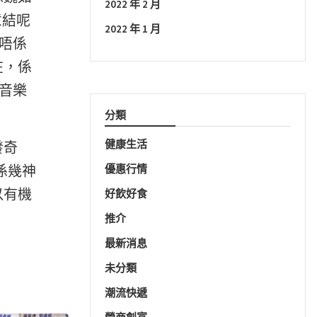
2022 年 2 月
意結呢
2022 年 1 月
我唔係
在，係
女音樂
分類
健康生活
發奇
係幾神
優惠行情
以有機
好飲好食
推介
最新消息
未分類
潮流快遞