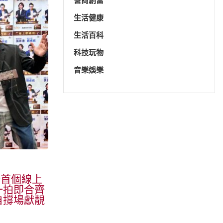
營商創富
生活健康
生活百科
科技玩物
音樂娛樂
辦首個線上
一拍即合齊
自撐場獻靚