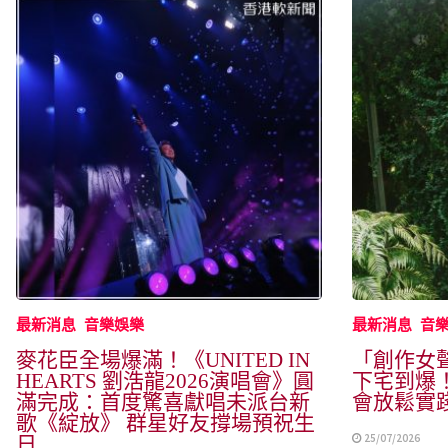
最新消息
音樂娛樂
最新消息
音
麥花臣全場爆滿！《UNITED IN
「創作女
HEARTS 劉浩龍2026演唱會》圓
下宅到爆
滿完成：首度驚喜獻唱未派台新
會放鬆實
歌《綻放》 群星好友撐場預祝生
25/07/2026
日