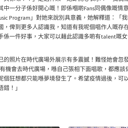
中一分子係好開心嘅！即係嗰啲Fans同偶像嘅情
bal Music Program」對她來說別具意義，她解釋道：「
國，俾到更多人認識我，知道有我呢個唱作人嘅存
係一件好事，大家可以藉此認識多啲有talent嘅
自己的照片在時代廣場外展示有多震撼！難怪她會忽
，如果有機會去時代廣場，喺自己張相下面唱歌，都應該
呢個狂想都只能喺夢境發生了。希望疫情過後，可
唔錯！」