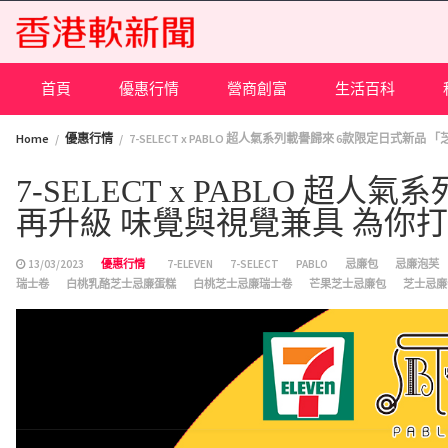
Skip
to
content
首頁
優惠行情
營商創富
生活百科
Home
優惠行情
7-SELECT x PABLO 超人氣系列載譽歸來 6款限定日式
7-SELECT x PABLO 超
再升級 味覺與視覺兼具 為你
13/03/2023
優惠行情
7-ELEVEN
7-SELECT
PABLO
忌廉包
忌廉泡芙
瑞士卷
白桃乳酪芝士忌廉蛋糕
白桃芝士忌廉瑞士卷
芒果芝士忌廉包
芝士忌廉