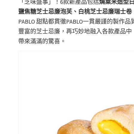
「芝味盛事」！6款新產品包括
燒粟米造型
鹽焦糖芝士忌廉泡芙、白桃芝士忌廉瑞士卷
PABLO 甜點都貫徹PABLO一貫嚴謹的製
豐富的芝士忌廉，再巧妙地融入各款產品中
帶來滿滿的驚喜。