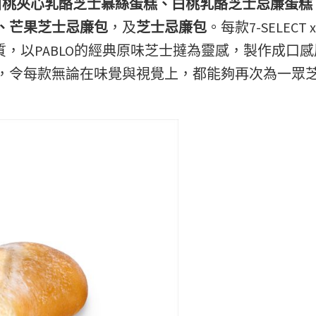
白桃夾心乳酪芝士慕絲蛋糕、白桃乳酪芝士忌廉蛋糕
、芒果芝士忌廉包
，及
芝士忌廉包
。每款7-SELECT x
作品質，以PABLO的經典原味芝士撻為靈感，製作成口
，令每款無論在味覺與視覺上，都能夠再次為一眾