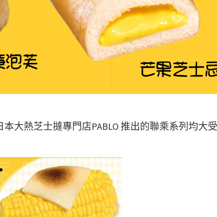
年聯乘日本大熱芝士撻專門店PABLO 推出的聯乘系列均大