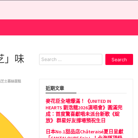
「芝」味
Search
for:
酪芝士慕絲蛋糕
近期文章
麥花臣全場爆滿！《UNITED IN
HEARTS 劉浩龍2026演唱會》圓滿完
成：首度驚喜獻唱未派台新歌《綻
放》 群星好友撐場預祝生日
日本No.1甜品店Châteraisé夏日呈獻