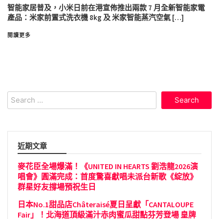
智能家居普及，小米日前在港宣佈推出兩款 7 月全新智能家電
產品：米家前置式洗衣機 8kg 及 米家智能蒸汽空氣 […]
閱讀更多
Search
for:
近期文章
麥花臣全場爆滿！《UNITED IN HEARTS 劉浩龍2026演
唱會》圓滿完成：首度驚喜獻唱未派台新歌《綻放》
群星好友撐場預祝生日
日本No.1甜品店Châteraisé夏日呈獻「CANTALOUPE
Fair」！北海道頂級滿汁赤肉蜜瓜甜點芬芳登場 皇牌