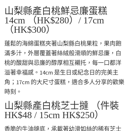
山梨縣產白桃鮮忌廉蛋糕
14cm （HK$280）/ 17cm
（HK$300）
蓬鬆的海綿蛋糕夾著山梨縣白桃果粒，果肉飽
滿多汁，外層覆蓋著絲絨般滑順的鮮忌廉，白
桃的酸甜與忌廉的醇厚相互襯托，每一口都洋
溢著幸福感。14cm 是生日或紀念日的完美主
角；17cm 的大尺寸蛋糕，適合多人分享的歡樂
時刻。
山梨縣產白桃芝士撻 （件裝
HK$48 / 15cm HK$250）
香脆的牛油撻底，承載著幼滑如絲的稀有芝士