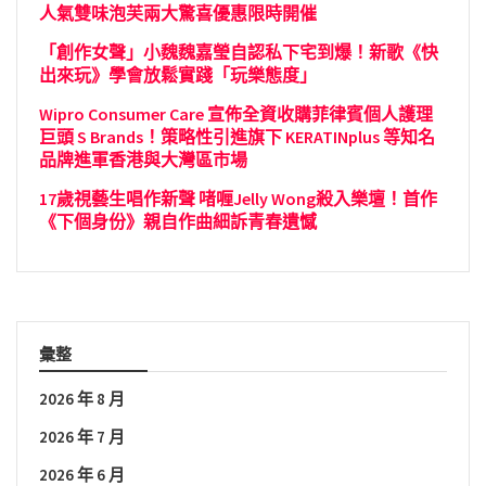
人氣雙味泡芙兩大驚喜優惠限時開催
「創作女聲」小魏魏嘉瑩自認私下宅到爆！新歌《快
出來玩》學會放鬆實踐「玩樂態度」
Wipro Consumer Care 宣佈全資收購菲律賓個人護理
巨頭 S Brands！策略性引進旗下 KERATINplus 等知名
品牌進軍香港與大灣區市場
17歲視藝生唱作新聲 啫喱Jelly Wong殺入樂壇！首作
《下個身份》親自作曲細訴青春遺憾
彙整
2026 年 8 月
2026 年 7 月
2026 年 6 月