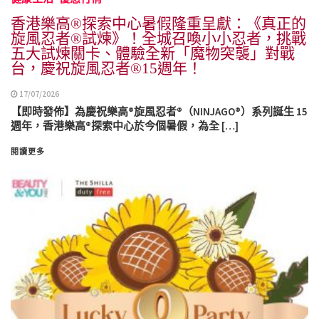
香港樂高®探索中心暑假隆重呈獻：《真正的
旋風忍者®試煉》！全城召喚小小忍者，挑戰
五大試煉關卡、體驗全新「魔物突襲」對戰
台，慶祝旋風忍者®15週年！
17/07/2026
【即時發佈】為慶祝樂高®旋風忍者®（NINJAGO®）系列誕生 15
週年，香港樂高®探索中心於今個暑假，為全 […]
閱讀更多