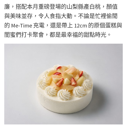
廉，搭配本月重磅登場的山梨縣產白桃，顏值
與美味並存，令人食指大動。不論是忙裡偷閒
的 Me-Time 充電，還是帶上 12cm 的原個蛋糕與
閨蜜們打卡聚會，都是最幸福的甜點時光。