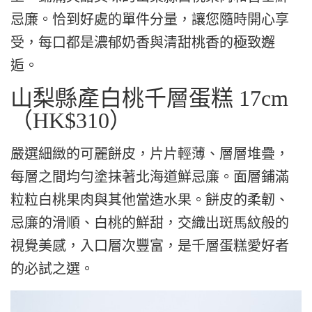
忌廉。恰到好處的單件分量，讓您隨時開心享
受，每口都是濃郁奶香與清甜桃香的極致邂
逅。
山梨縣產白桃千層蛋糕 17cm
（HK$310）
嚴選細緻的可麗餅皮，片片輕薄、層層堆疊，
每層之間均勻塗抹著北海道鮮忌廉。面層鋪滿
粒粒白桃果肉與其他當造水果。餅皮的柔韌、
忌廉的滑順、白桃的鮮甜，交織出斑馬紋般的
視覺美感，入口層次豐富，是千層蛋糕愛好者
的必試之選。