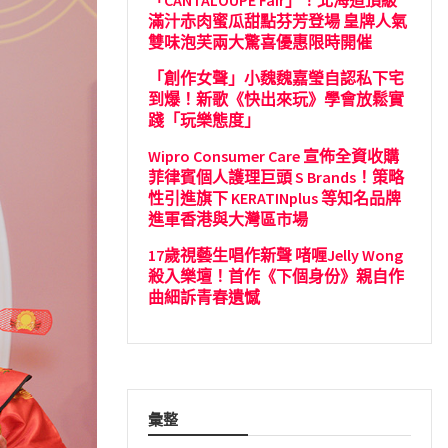
「CANTALOUPE Fair」！北海道頂級
滿汁赤肉蜜瓜甜點芬芳登場 皇牌人氣
雙味泡芙兩大驚喜優惠限時開催
「創作女聲」小魏魏嘉瑩自認私下宅
到爆！新歌《快出來玩》學會放鬆實
踐「玩樂態度」
Wipro Consumer Care 宣佈全資收購
菲律賓個人護理巨頭 S Brands！策略
性引進旗下 KERATINplus 等知名品牌
進軍香港與大灣區市場
17歲視藝生唱作新聲 啫喱Jelly Wong
殺入樂壇！首作《下個身份》親自作
曲細訴青春遺憾
彙整