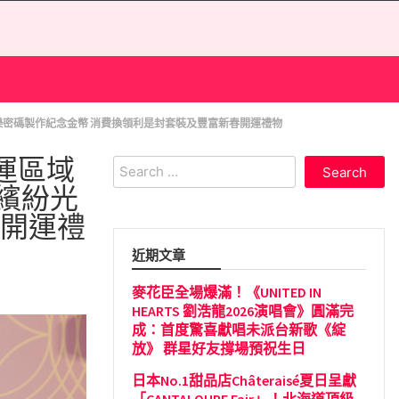
鎖快樂密碼製作紀念金幣 消費換領利是封套裝及豐富新春開運禮物
開運區域
Search
for:
繽紛光
春開運禮
近期文章
麥花臣全場爆滿！《UNITED IN
HEARTS 劉浩龍2026演唱會》圓滿完
成：首度驚喜獻唱未派台新歌《綻
放》 群星好友撐場預祝生日
日本No.1甜品店Châteraisé夏日呈獻