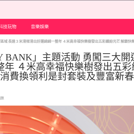
科技玩物
音樂娛樂
勇闖三大開運區域 長達３米滑梯滑出好運綿綿一整年 ４米高幸福快樂樹發出五彩繽紛光芒 解
PY BANK」主題活動 勇闖三大
整年 ４米高幸福快樂樹發出五彩
 消費換領利是封套裝及豐富新
識放