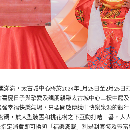
滿滿，太古城中心將於2024年1月25日至2月25日
邀請大家於喜慶日子與摯愛及親朋親臨太古城中心二樓中庭
吸收年度最強幸福快樂氣場，只要開啟傳說中快樂泉源的銀
密碼，於大型裝置和桃花樹之下互動打咭一番，人
間，憑指定消費即可換領「福樂滿載」利是封套裝及豐富