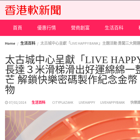
Skip
to
content
首頁
優惠行情
營商創富
生活百科
Home
生活百科
太古城中心呈獻「LIVE HAPPY BANK」主題活動 
太古城中心呈獻「LIVE HAP
長達３米滑梯滑出好運綿綿一
芒 解鎖快樂密碼製作紀念金幣
物
07/02/2024
生活百科
CITYPLAZAHK
LIVEHAPPY
LIVEHAPPYBANK
快樂