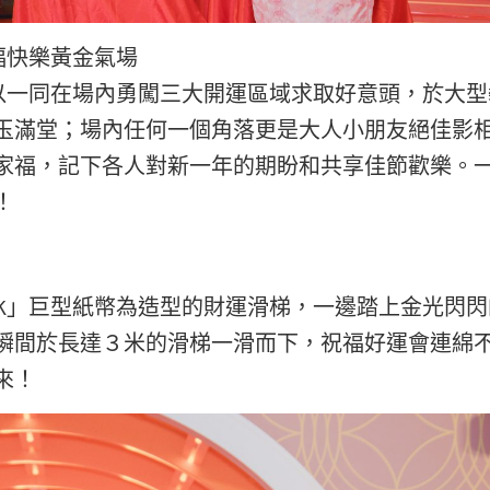
收幸福快樂黃金氣場
門，就可以一同在場內勇闖三大開運區域求取好意頭，於大
玉滿堂；場內任何一個角落更是大人小朋友絕佳影
家福，記下各人對新一年的期盼和共享佳節歡樂。
！
 BANK」巨型紙幣為造型的財運滑梯，一邊踏上金光閃
瞬間於長達３米的滑梯一滑而下，祝福好運會連綿
來！