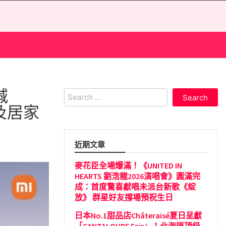
減
Search
for:
及居家
近期文章
麥花臣全場爆滿！《UNITED IN
HEARTS 劉浩龍2026演唱會》圓滿完
成：首度驚喜獻唱未派台新歌《綻
放》 群星好友撐場預祝生日
日本No.1甜品店Châteraisé夏日呈獻