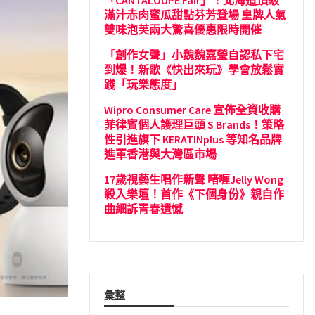
「CANTALOUPE Fair」！北海道頂級
滿汁赤肉蜜瓜甜點芬芳登場 皇牌人氣
雙味泡芙兩大驚喜優惠限時開催
「創作女聲」小魏魏嘉瑩自認私下宅
到爆！新歌《快出來玩》學會放鬆實
踐「玩樂態度」
Wipro Consumer Care 宣佈全資收購
菲律賓個人護理巨頭 S Brands！策略
性引進旗下 KERATINplus 等知名品牌
進軍香港與大灣區市場
17歲視藝生唱作新聲 啫喱Jelly Wong
殺入樂壇！首作《下個身份》親自作
曲細訴青春遺憾
彙整