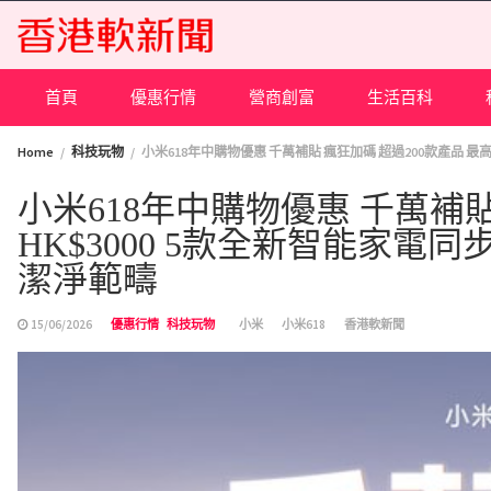
Skip
to
content
首頁
優惠行情
營商創富
生活百科
Home
科技玩物
小米618年中購物優惠 千萬補貼 瘋狂加碼 超過200款產品 
小米618年中購物優惠 千萬補貼
HK$3000 5款全新智能家
潔淨範疇
15/06/2026
優惠行情
科技玩物
小米
小米618
香港軟新聞