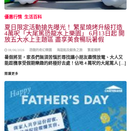
優惠行情
生活百科
夏日限定活動搶先曝光！ 繁星燒烤升級打造
4萬呎「大尾篤恐龍水上樂園」 6月13日起 開
放五大水上主題區 盡享美食暢玩暑假
08/06/2026
恐龍的奇幻樂園
海盜船及鯨魚之旅
繁星燒烤
暑假將至，家長們無須苦惱於尋找讓小朋友盡情放電、大人又
能趁機享受假期樂趣的終極好去處！佔地 4 萬呎的大尾篤人 […]
閱讀更多