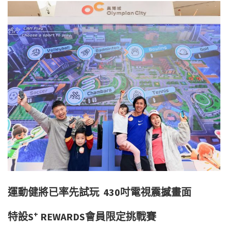
運動健將已率先試玩
430
吋電視震撼畫面
+
特設
S
REWARDS
會員限定挑戰賽