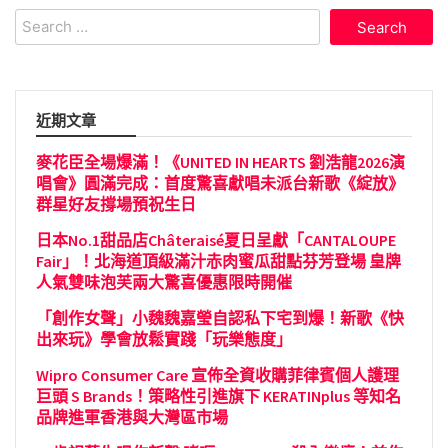
Search
for:
近期文章
麥花臣全場爆滿！《UNITED IN HEARTS 劉浩龍2026演
唱會》圓滿完成：首度驚喜獻唱未派台新歌《綻放》
群星好友撐場預祝生日
日本No.1甜品店Châteraisé夏日呈獻「CANTALOUPE
Fair」！北海道頂級滿汁赤肉蜜瓜甜點芬芳登場 皇牌
人氣雙味泡芙兩大驚喜優惠限時開催
「創作女聲」小魏魏嘉瑩自認私下宅到爆！新歌《快
出來玩》學會放鬆實踐「玩樂態度」
Wipro Consumer Care 宣佈全資收購菲律賓個人護理
巨頭 S Brands！策略性引進旗下 KERATINplus 等知名
品牌進軍香港與大灣區市場