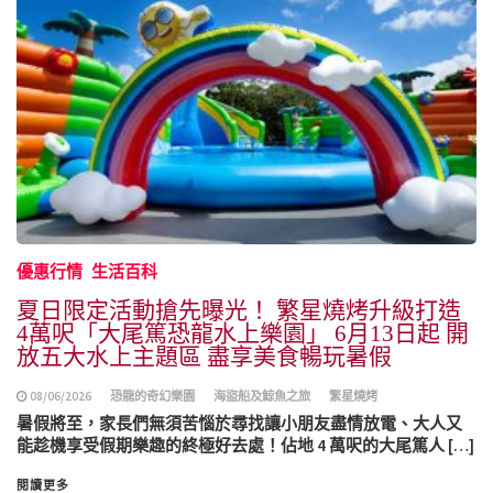
優惠行情
生活百科
夏日限定活動搶先曝光！ 繁星燒烤升級打造
4萬呎「大尾篤恐龍水上樂園」 6月13日起 開
放五大水上主題區 盡享美食暢玩暑假
08/06/2026
恐龍的奇幻樂園
海盜船及鯨魚之旅
繁星燒烤
暑假將至，家長們無須苦惱於尋找讓小朋友盡情放電、大人又
能趁機享受假期樂趣的終極好去處！佔地 4 萬呎的大尾篤人 […]
閱讀更多