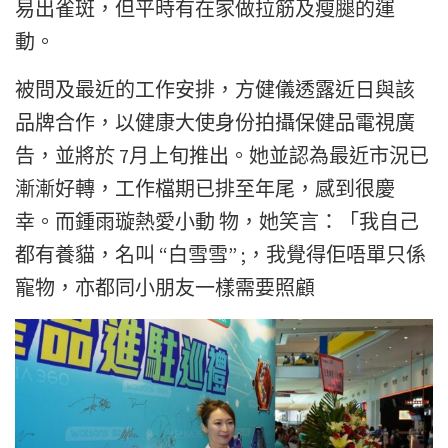
易出雀斑，但平時有在家做拉筋及瘦腿的運
動。
被問及最近的工作安排，方健儀透露近日與該
品牌合作，以健康大使身份拍攝保健品電視廣
告，並將於 7月上旬推出。她並認為最近市況已
漸漸好轉，工作檔期已排至年尾，感到很慶
幸。而鍾雨璇熱愛小動 物，她笑言：「我自己
都有養貓，名叫 “白雪雪” ;，我覺得佢唔單只係
寵物，亦都同小朋友一樣需要照顧