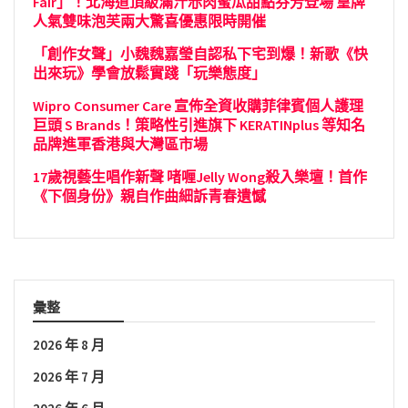
Fair」！北海道頂級滿汁赤肉蜜瓜甜點芬芳登場 皇牌
人氣雙味泡芙兩大驚喜優惠限時開催
「創作女聲」小魏魏嘉瑩自認私下宅到爆！新歌《快
出來玩》學會放鬆實踐「玩樂態度」
Wipro Consumer Care 宣佈全資收購菲律賓個人護理
巨頭 S Brands！策略性引進旗下 KERATINplus 等知名
品牌進軍香港與大灣區市場
17歲視藝生唱作新聲 啫喱Jelly Wong殺入樂壇！首作
《下個身份》親自作曲細訴青春遺憾
彙整
2026 年 8 月
2026 年 7 月