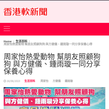
Skip
to
content
Home
生活百科
周家怡熱愛動物 幫朋友照顧狗狗 與方健儀、鍾雨璇一同分享保養心得
周家怡熱愛動物 幫朋友照顧狗
狗 與方健儀、鍾雨璇一同分享
保養心得
26/06/2023
生活百科
周家怡
方健儀
鍾雨璇