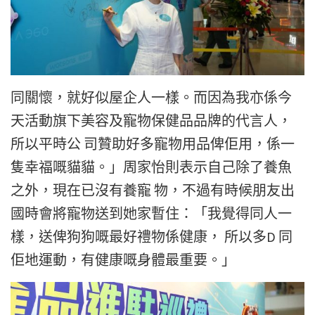
同關懷，就好似屋企人一樣。而因為我亦係今
天活動旗下美容及寵物保健品品牌的代言人，
所以平時公 司贊助好多寵物用品俾佢用，係一
隻幸福嘅貓貓。」周家怡則表示自己除了養魚
之外，現在已沒有養寵 物，不過有時候朋友出
國時會將寵物送到她家暫住：「我覺得同人一
樣，送俾狗狗嘅最好禮物係健康， 所以多D 同
佢地運動，有健康嘅身體最重要。」