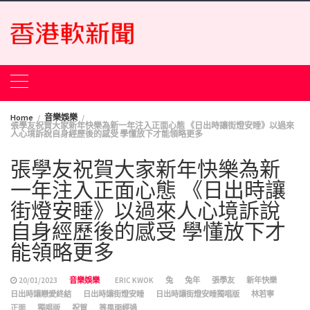
Skip
to
content
Home
音樂娛樂
張學友祝賀大家新年快樂為新一年注入正面心態 《日出時讓街燈安睡》以過來
人心境訴說自身經歷後的感受 學懂放下才能領略更多
張學友祝賀大家新年快樂為新
一年注入正面心態 《日出時讓
街燈安睡》以過來人心境訴說
自身經歷後的感受 學懂放下才
能領略更多
20/01/2023
音樂娛樂
ERIC KWOK
兔
兔年
張學友
新年快樂
日出時讓戀愛終結
日出時讓街燈安睡
日出時讓街燈安睡獨唱版
林若寧
正面
獨唱版
祝賀
等風雨經過