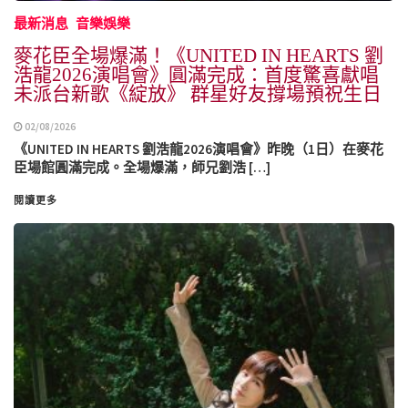
最新消息
音樂娛樂
麥花臣全場爆滿！《UNITED IN HEARTS 劉
浩龍2026演唱會》圓滿完成：首度驚喜獻唱
未派台新歌《綻放》 群星好友撐場預祝生日
02/08/2026
《UNITED IN HEARTS 劉浩龍2026演唱會》昨晚（1日）在麥花
臣場館圓滿完成。全場爆滿，師兄劉浩 […]
閱讀更多