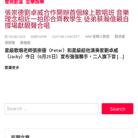
營商創富
音樂娛樂
張崇德劉卓威合作開辦首個線上歌唱班 音樂
理念相近一拍即合齊教學生 徒弟蔡瀚億親自
撐場獻靚聲合唱
30/06/2025
BABYJOHN
GUITAR CONCEPT
MMP音樂人教室
劉卓威
張崇德
蔡瀚億
星級歌唱老師張崇德（Peter）和星級結他演奏家劉卓威
（Jacky）今日（6月25日）宣布強強聯手，二人旗下音 […]
閱讀更多
Search
for:
近期文章