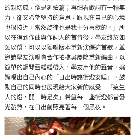
的親切感，像是延續篇；再細看歌詞有一種無
力，卻又希望堅持的意思，跟現在自己的心境
也很接近，當然旋律也是我十分喜歡的。」所
以在得到作曲與作詞人的首肯後，學友終於如
願以償，可以以獨唱版本重新演繹這首歌，並
邀請學友演唱會合作拍檔吳慶隆重新編曲，以
簡單的鋼琴聲緩緩帶入，學友用他的聲音，娓
娓唱出自己內心的「日出時讓街燈安睡」，鼓
勵自己的同時也展現給大家新的感受！「這生
人的燈，開一時足矣」希望每一盞街燈都曾發
光發熱，在日出前照亮著每一個黑夜。