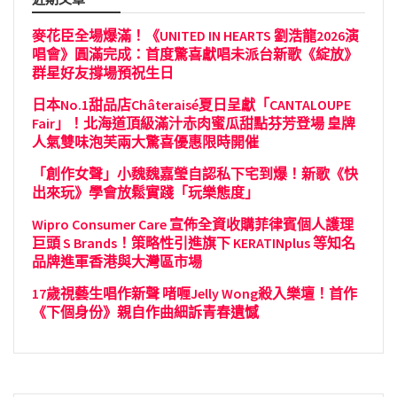
麥花臣全場爆滿！《UNITED IN HEARTS 劉浩龍2026演
唱會》圓滿完成：首度驚喜獻唱未派台新歌《綻放》
群星好友撐場預祝生日
日本No.1甜品店Châteraisé夏日呈獻「CANTALOUPE
Fair」！北海道頂級滿汁赤肉蜜瓜甜點芬芳登場 皇牌
人氣雙味泡芙兩大驚喜優惠限時開催
「創作女聲」小魏魏嘉瑩自認私下宅到爆！新歌《快
出來玩》學會放鬆實踐「玩樂態度」
Wipro Consumer Care 宣佈全資收購菲律賓個人護理
巨頭 S Brands！策略性引進旗下 KERATINplus 等知名
品牌進軍香港與大灣區市場
17歲視藝生唱作新聲 啫喱Jelly Wong殺入樂壇！首作
《下個身份》親自作曲細訴青春遺憾