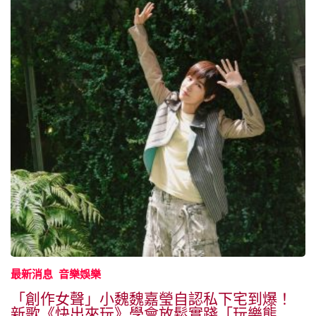
最新消息
音樂娛樂
「創作女聲」小魏魏嘉瑩自認私下宅到爆！
新歌《快出來玩》學會放鬆實踐「玩樂態