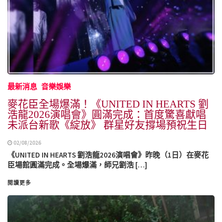
最新消息
音樂娛樂
麥花臣全場爆滿！《UNITED IN HEARTS 劉
浩龍2026演唱會》圓滿完成：首度驚喜獻唱
未派台新歌《綻放》 群星好友撐場預祝生日
02/08/2026
《UNITED IN HEARTS 劉浩龍2026演唱會》昨晚（1日）在麥花
臣場館圓滿完成。全場爆滿，師兄劉浩 […]
閱讀更多