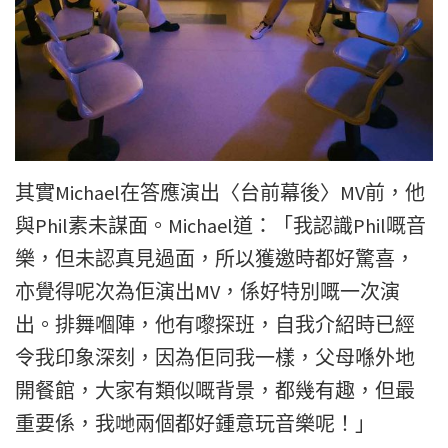
其實Michael在答應演出〈台前幕後〉MV前，他
與Phil素未謀面。Michael道：「我認識Phil嘅音
樂，但未認真見過面，所以獲邀時都好驚喜，
亦覺得呢次為佢演出MV，係好特別嘅一次演
出。排舞嗰陣，他有嚟探班，自我介紹時已經
令我印象深刻，因為佢同我一樣，父母喺外地
開餐館，大家有類似嘅背景，都幾有趣，但最
重要係，我哋兩個都好鍾意玩音樂呢！」