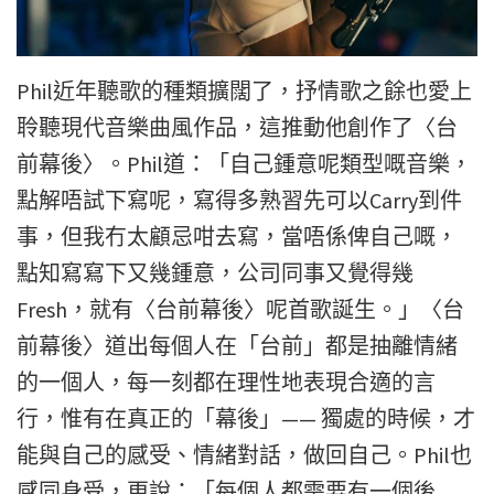
Phil近年聽歌的種類擴闊了，抒情歌之餘也愛上
聆聽現代音樂曲風作品，這推動他創作了〈台
前幕後〉。Phil道：「自己鍾意呢類型嘅音樂，
點解唔試下寫呢，寫得多熟習先可以Carry到件
事，但我冇太顧忌咁去寫，當唔係俾自己嘅，
點知寫寫下又幾鍾意，公司同事又覺得幾
Fresh，就有〈台前幕後〉呢首歌誕生。」〈台
前幕後〉道出每個人在「台前」都是抽離情緒
的一個人，每一刻都在理性地表現合適的言
行，惟有在真正的「幕後」—— 獨處的時候，才
能與自己的感受、情緒對話，做回自己。Phil也
感同身受，更說：「每個人都需要有一個後