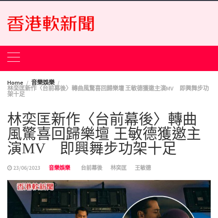
Skip
to
content
Home
音樂娛樂
林奕匡新作〈台前幕後〉轉曲風驚喜回歸樂壇 王敏德獲邀主演MV 即興舞步功
架十足
林奕匡新作〈台前幕後〉轉曲
風驚喜回歸樂壇 王敏德獲邀主
演MV 即興舞步功架十足
23/06/2023
音樂娛樂
台前幕後
林奕匡
王敏德