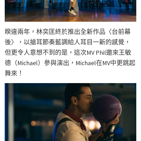
睽違兩年，林奕匡終於推出全新作品〈台前幕
後〉，以搶耳節奏藍調給人耳目一新的感覺，
但更令人意想不到的是，這次MV Phil邀來王敏
德（Michael）參與演出，Michael在MV中更跳起
舞來！