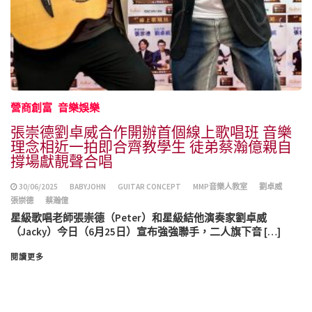
營商創富
音樂娛樂
張崇德劉卓威合作開辦首個線上歌唱班 音樂
理念相近一拍即合齊教學生 徒弟蔡瀚億親自
撐場獻靚聲合唱
30/06/2025
BABYJOHN
GUITAR CONCEPT
MMP音樂人教室
劉卓威
張崇德
蔡瀚億
星級歌唱老師張崇德（Peter）和星級結他演奏家劉卓威
（Jacky）今日（6月25日）宣布強強聯手，二人旗下音 […]
閱讀更多