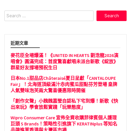
Search
for:
近期文章
麥花臣全場爆滿！《UNITED IN HEARTS 劉浩龍2026演
唱會》圓滿完成：首度驚喜獻唱未派台新歌《綻放》
群星好友撐場預祝生日
日本No.1甜品店Châteraisé夏日呈獻「CANTALOUPE
Fair」！北海道頂級滿汁赤肉蜜瓜甜點芬芳登場 皇牌
人氣雙味泡芙兩大驚喜優惠限時開催
「創作女聲」小魏魏嘉瑩自認私下宅到爆！新歌《快
出來玩》學會放鬆實踐「玩樂態度」
Wipro Consumer Care 宣佈全資收購菲律賓個人護理
巨頭 S Brands！策略性引進旗下 KERATINplus 等知名
品牌進軍香港與大灣區市場