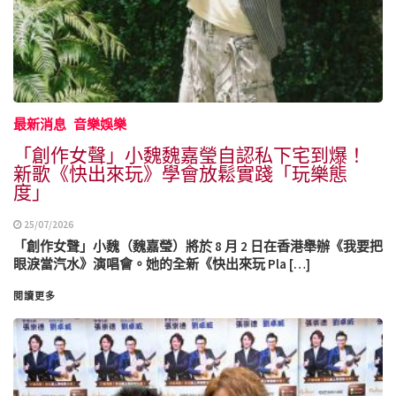
最新消息
音樂娛樂
「創作女聲」小魏魏嘉瑩自認私下宅到爆！
新歌《快出來玩》學會放鬆實踐「玩樂態
度」
25/07/2026
「創作女聲」小魏（魏嘉瑩）將於 8 月 2 日在香港舉辦《我要把
眼淚當汽水》演唱會。她的全新《快出來玩 Pla […]
閱讀更多