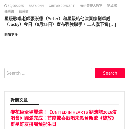
30/06/2025
BABYJOHN
GUITAR CONCEPT
MMP音樂人教室
劉卓威
張崇德
蔡瀚億
星級歌唱老師張崇德（Peter）和星級結他演奏家劉卓威
（Jacky）今日（6月25日）宣布強強聯手，二人旗下音 […]
閱讀更多
Search
for:
近期文章
麥花臣全場爆滿！《UNITED IN HEARTS 劉浩龍2026演
唱會》圓滿完成：首度驚喜獻唱未派台新歌《綻放》
群星好友撐場預祝生日