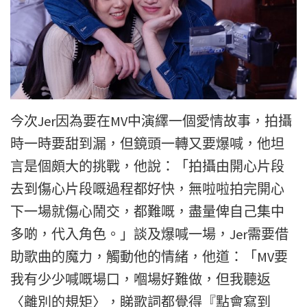
今次Jer因為要在MV中演繹一個愛情故事，
拍攝
時一時要甜到漏，但鏡頭一轉又要爆喊，
他坦
言是個頗大的挑戰，他說：「
拍攝由開心片段
去到傷心片段嘅過程都好快，
無啦啦拍完開心
下一場就傷心鬧交，都難嘅，盡量俾自己集中
多啲，
代入角色。」談及爆喊一場，Jer需要借
助歌曲的魔力，
觸動他的情緒，他道：「MV要
我有少少喊嘅場口，嗰場好難做，但
我聽返
〈離別的規矩〉，睇歌詞都覺得『點會寫到