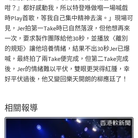
咁？』都好感動我
，所以特登喺做嗰一場喊戲
時Play首歌，等我自己集中精神去演
。」現場可
見，Jer拍第一Take時已自然落淚，
但他想再來
一次，要求製作團隊給他30秒，並播放〈離別
的規矩〉
讓他培養情緒，結果不出30秒Jer已爆
喊，最終拍了兩Take
便完成，但第二Take完成
後，Jer的情緒難以平伏，
雙眼更哭得紅腫，幸
好平伏過後，他又變回樂天開朗的柳應廷了！
相關報導