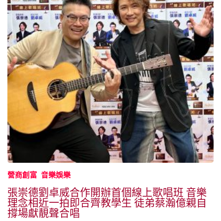
營商創富
音樂娛樂
張崇德劉卓威合作開辦首個線上歌唱班 音樂
理念相近一拍即合齊教學生 徒弟蔡瀚億親自
撐場獻靚聲合唱