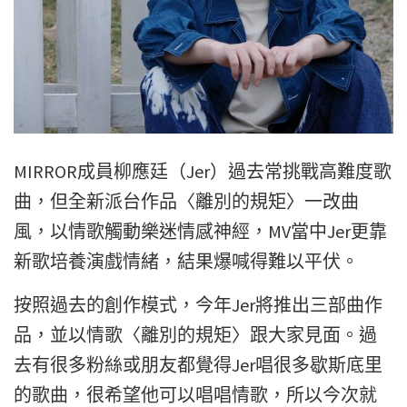
MIRROR成員柳應廷（Jer）過去常挑戰高難度歌
曲，
但全新派台作品〈離別的規矩〉一改曲
風，
以情歌觸動樂迷情感神經，MV當中Jer更靠
新歌培養演戲情緒，
結果爆喊得難以平伏。
按照過去的創作模式，今年Jer將推出三部曲作
品，並以情歌〈
離別的規矩〉跟大家見面。過
去有很多粉絲或朋友都覺得Jer唱很
多歇斯底里
的歌曲，很希望他可以唱唱情歌，所以今次就