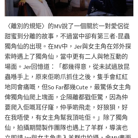
〈離別的規矩〉的MV說了一個關於一對愛侶從
甜蜜到分離的故事，
不過當中卻有第三者-昆蟲
獨角仙的出現。在MV中，Jer與女主
角在郊外探
索時遇上了獨角仙，當中更有二人與牠互動的
場面。Je
r回憶道：「都幾得意，從未試過放昆
蟲喺手上，
原來佢啲爪抓住之後，隻手會紅紅
地同會痛嘅，但So Far都幾
Cute，最驚係女主角
俾獨角仙爬上塊面，企隔離都戥佢驚，
因為仲
要爬入佢嘅耳仔窿，仲爭啲飛走，好狼狽，好
在我唔使，
有女主角幫我頂咗佢。」除了獨角
仙，
拍攝期間製作團隊也遇上了羊群，導演也
立即請Jer與女主角走入
羊群中拍攝，令MV畫面