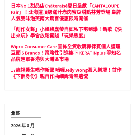
日本No.1甜品店Châteraisé夏日呈獻「CANTALOUPE
Fair」！北海道頂級滿汁赤肉蜜瓜甜點芬芳登場 皇牌
人氣雙味泡芙兩大驚喜優惠限時開催
「創作女聲」小魏魏嘉瑩自認私下宅到爆！新歌《快
出來玩》學會放鬆實踐「玩樂態度」
Wipro Consumer Care 宣佈全資收購菲律賓個人護理
巨頭 S Brands！策略性引進旗下 KERATINplus 等知名
品牌進軍香港與大灣區市場
17歲視藝生唱作新聲 啫喱Jelly Wong殺入樂壇！首作
《下個身份》親自作曲細訴青春遺憾
彙整
2026 年 8 月