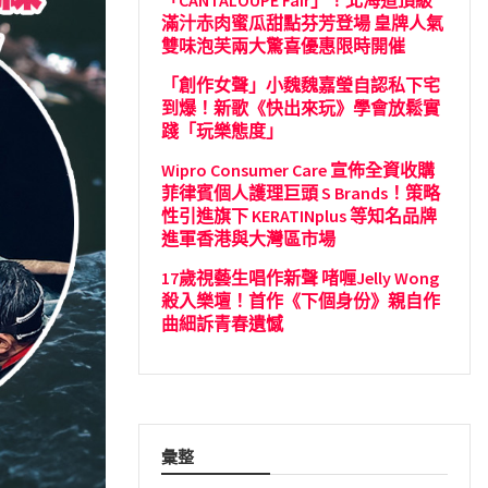
「CANTALOUPE Fair」！北海道頂級
滿汁赤肉蜜瓜甜點芬芳登場 皇牌人氣
雙味泡芙兩大驚喜優惠限時開催
「創作女聲」小魏魏嘉瑩自認私下宅
到爆！新歌《快出來玩》學會放鬆實
踐「玩樂態度」
Wipro Consumer Care 宣佈全資收購
菲律賓個人護理巨頭 S Brands！策略
性引進旗下 KERATINplus 等知名品牌
進軍香港與大灣區市場
17歲視藝生唱作新聲 啫喱Jelly Wong
殺入樂壇！首作《下個身份》親自作
曲細訴青春遺憾
彙整