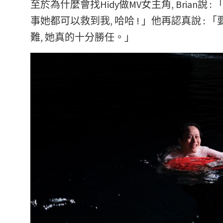
至於為什麼會找Hidy做MV女主角, Brian
事她都可以救到我, 哈哈 ! 」他再認真說 
難, 她真的十分勝任。」