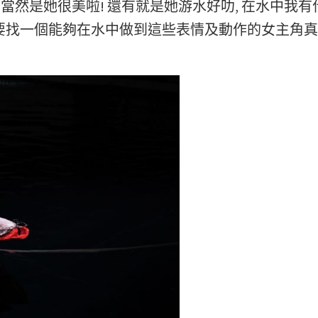
說 : 「當然是她很美啦! 還有就是她游水好叻, 在水中我
: 「要找一個能夠在水中做到這些表情及動作的女主角