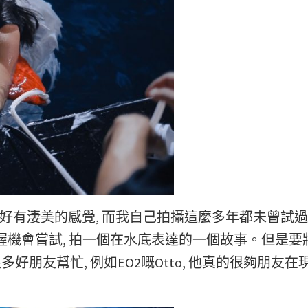
好有淒美的感覺, 而我自己拍攝這麼多年都未曾試
把握機會嘗試, 拍一個在水底表達的一個故事
。但是要
好朋友幫忙, 例如EO2嘅Otto, 他真的很夠朋友在