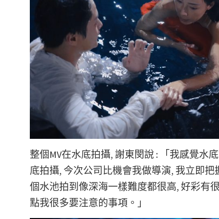
整個MV在水底拍攝
,
謝東閔說 :
「我感覺水底
底拍攝, 今次公司比機會我做導演, 我立即
個水池拍到像深海一樣難度都很高, 好彩有很多
點我很多要注意的事項。」