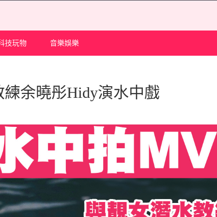
科技玩物
音樂娛樂
練余曉彤Hidy演水中戲