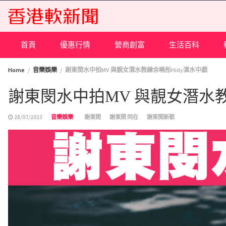
Skip
to
content
首頁
優惠行情
營商創富
生活百科
Home
音樂娛樂
謝東閔水中拍MV 與靚女潛水教練余曉彤Hidy演水中戲
謝東閔水中拍MV 與靚女潛水教
28/07/2023
音樂娛樂
謝東閔
謝東閔 同在
謝東閔新歌