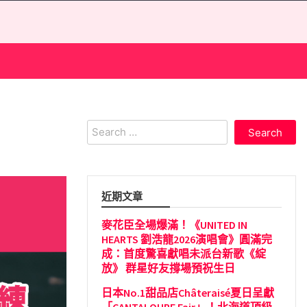
Search
for:
近期文章
麥花臣全場爆滿！《UNITED IN
HEARTS 劉浩龍2026演唱會》圓滿完
成：首度驚喜獻唱未派台新歌《綻
放》 群星好友撐場預祝生日
日本No.1甜品店Châteraisé夏日呈獻