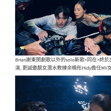
Brian謝東閔劇歌以外的solo新歌<同在>終於
演, 更誠邀靚女潛水教練余曉彤Hidy擔任MV