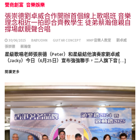
營商創富
音樂娛樂
張崇德劉卓威合作開辦首個線上歌唱班 音樂
理念相近一拍即合齊教學生 徒弟蔡瀚億親自
撐場獻靚聲合唱
30/06/2025
BABYJOHN
GUITAR CONCEPT
MMP音樂人教室
劉卓威
張崇德
蔡瀚億
星級歌唱老師張崇德（Peter）和星級結他演奏家劉卓威
（Jacky）今日（6月25日）宣布強強聯手，二人旗下音 […]
閱讀更多