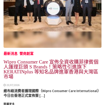
最新消息
營商創富
Wipro Consumer Care 宣佈全資收購菲律賓個
人護理巨頭 S Brands！策略性引進旗下
KERATINplus 等知名品牌進軍香港與大灣區
市場
25/07/2026
維布絡消費者護理國際（Wipro Consumer Care International）
今日在香港正式宣佈簽 […]
閱讀更多