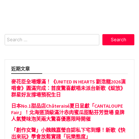
Search
for:
近期文章
麥花臣全場爆滿！《UNITED IN HEARTS 劉浩龍2026演
唱會》圓滿完成：首度驚喜獻唱未派台新歌《綻放》
群星好友撐場預祝生日
日本No.1甜品店Châteraisé夏日呈獻「CANTALOUPE
Fair」！北海道頂級滿汁赤肉蜜瓜甜點芬芳登場 皇牌
人氣雙味泡芙兩大驚喜優惠限時開催
「創作女聲」小魏魏嘉瑩自認私下宅到爆！新歌《快
出來玩》學會放鬆實踐「玩樂態度」