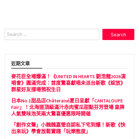
Search
for:
近期文章
麥花臣全場爆滿！《UNITED IN HEARTS 劉浩龍2026演
唱會》圓滿完成：首度驚喜獻唱未派台新歌《綻放》
群星好友撐場預祝生日
日本No.1甜品店Châteraisé夏日呈獻「CANTALOUPE
Fair」！北海道頂級滿汁赤肉蜜瓜甜點芬芳登場 皇牌
人氣雙味泡芙兩大驚喜優惠限時開催
「創作女聲」小魏魏嘉瑩自認私下宅到爆！新歌《快
出來玩》學會放鬆實踐「玩樂態度」