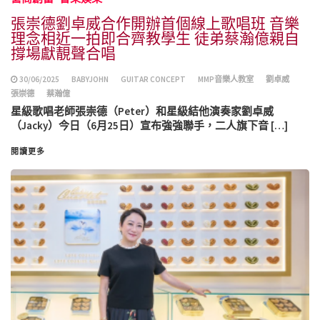
張崇德劉卓威合作開辦首個線上歌唱班 音樂
理念相近一拍即合齊教學生 徒弟蔡瀚億親自
撐場獻靚聲合唱
30/06/2025
BABYJOHN
GUITAR CONCEPT
MMP音樂人教室
劉卓威
張崇德
蔡瀚億
星級歌唱老師張崇德（Peter）和星級結他演奏家劉卓威
（Jacky）今日（6月25日）宣布強強聯手，二人旗下音 […]
閱讀更多