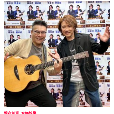
營商創富
音樂娛樂