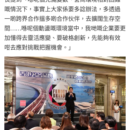
嘅情況下，事實上大家係要多諗辦法，多透過
一啲跨界合作搵多啲合作伙伴，去擴闊生存空
間……喺呢個動盪嘅環境當中，我哋嘅企業要更
加懂得去靈活應變、要破格創新，先能夠有效
咁去應對挑戰把握機會。」