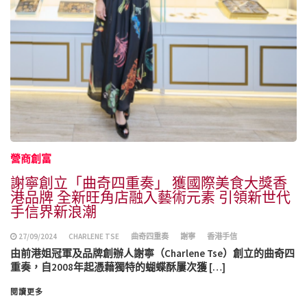
營商創富
謝寧創立「曲奇四重奏」 獲國際美食大獎香
港品牌 全新旺角店融入藝術元素 引領新世代
手信界新浪潮
27/09/2024
CHARLENE TSE
曲奇四重奏
謝寧
香港手信
由前港姐冠軍及品牌創辦人謝寧（Charlene Tse）創立的曲奇四
重奏，自2008年起憑藉獨特的蝴蝶酥屢次獲 […]
閱讀更多