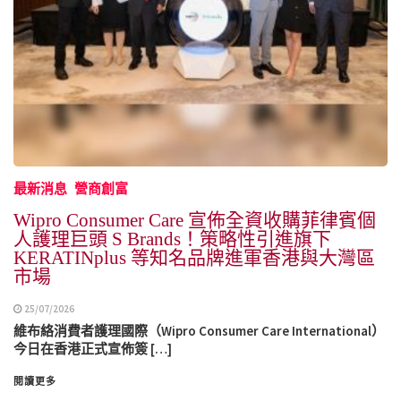
最新消息
營商創富
Wipro Consumer Care 宣佈全資收購菲律賓個
人護理巨頭 S Brands！策略性引進旗下
KERATINplus 等知名品牌進軍香港與大灣區
市場
25/07/2026
維布絡消費者護理國際（Wipro Consumer Care International）
今日在香港正式宣佈簽 […]
閱讀更多