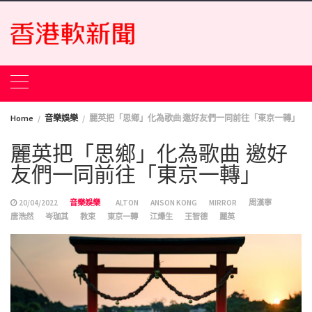
Skip
to
content
Home
音樂娛樂
麗英把「思鄉」化為歌曲 邀好友們一同前往「東京一轉」
麗英把「思鄉」化為歌曲 邀好
友們一同前往「東京一轉」
20/04/2022
音樂娛樂
ALTON
ANSON KONG
MIRROR
周漢寧
唐浩然
岑珈其
教束
東京一轉
江𤒹生
王智德
麗英