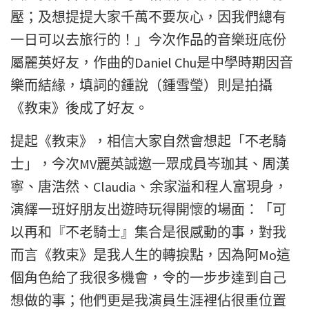
壓；及想提提大家千萬不要灰心，因我們總有
一日可以去旅行的！」今次作品的音樂班底份
屬麗英好友，作曲的Daniel Chu是中學時期因音
樂而結緣，填詞的鍾說（鍾雪瑩）則是拍攝
《教束》後成了好友。
提起《教束》，相信大家自然會想起「不老騎
士」，今次MV麗英誠邀一眾成員岑珈其、周漢
寧、唐浩然、Claudia、余家溢和程人富現身，
演繹一班好朋友出遊時玩得開懷的場面：「可
以再和『不老騎士』集合是很感動的事，對我
而言《教束》是我人生的轉捩點，因為阿Mo這
個角色給了我很多機會，令的一步步達到自己
想做的事；他們更是我演員生涯裡佔很重位置