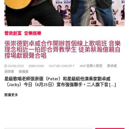
營商創富
音樂娛樂
張崇德劉卓威合作開辦首個線上歌唱班 音樂
理念相近一拍即合齊教學生 徒弟蔡瀚億親自
撐場獻靚聲合唱
30/06/2025
BABYJOHN
GUITAR CONCEPT
MMP音樂人教室
劉卓威
張崇德
蔡瀚億
星級歌唱老師張崇德（Peter）和星級結他演奏家劉卓威
（Jacky）今日（6月25日）宣布強強聯手，二人旗下音 […]
閱讀更多