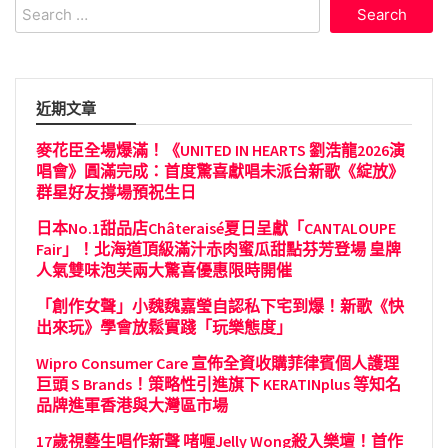
Search
for:
近期文章
麥花臣全場爆滿！《UNITED IN HEARTS 劉浩龍2026演
唱會》圓滿完成：首度驚喜獻唱未派台新歌《綻放》
群星好友撐場預祝生日
日本No.1甜品店Châteraisé夏日呈獻「CANTALOUPE
Fair」！北海道頂級滿汁赤肉蜜瓜甜點芬芳登場 皇牌
人氣雙味泡芙兩大驚喜優惠限時開催
「創作女聲」小魏魏嘉瑩自認私下宅到爆！新歌《快
出來玩》學會放鬆實踐「玩樂態度」
Wipro Consumer Care 宣佈全資收購菲律賓個人護理
巨頭 S Brands！策略性引進旗下 KERATINplus 等知名
品牌進軍香港與大灣區市場
17歲視藝生唱作新聲 啫喱Jelly Wong殺入樂壇！首作