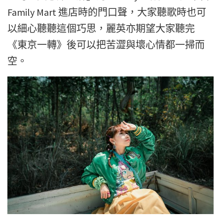
Family Mart 進店時的門口聲，大家聽歌時也可
以細心聽聽這個巧思，麗英亦期望大家聽完
《東京一轉》後可以把苦澀與壞心情都一掃而
空。