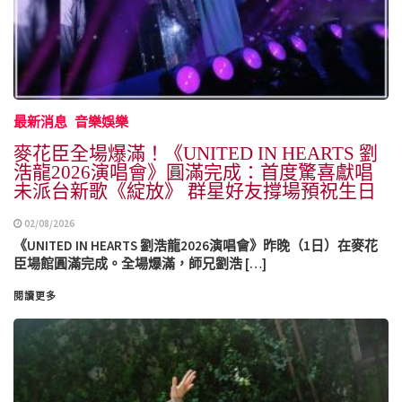
最新消息
音樂娛樂
麥花臣全場爆滿！《UNITED IN HEARTS 劉
浩龍2026演唱會》圓滿完成：首度驚喜獻唱
未派台新歌《綻放》 群星好友撐場預祝生日
02/08/2026
《UNITED IN HEARTS 劉浩龍2026演唱會》昨晚（1日）在麥花
臣場館圓滿完成。全場爆滿，師兄劉浩 […]
閱讀更多