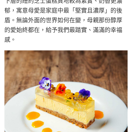
下層的紐約芝士蛋糕質地較為紮實、奶香更濃
郁，寓意母愛是家庭中最「堅實且濃厚」的後
盾。無論外面的世界如何在變，母親那份醇厚
的愛始終都在，給予我們最踏實、滿滿的幸福
感。