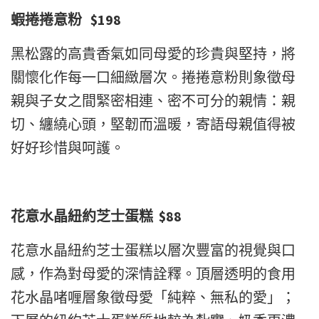
蝦捲捲意粉 $198
黑松露的高貴香氣如同母愛的珍貴與堅持，將
關懷化作每一口細緻層次。捲捲意粉則象徵母
親與子女之間緊密相連、密不可分的親情：親
切、纏繞心頭，堅韌而溫暖，寄語母親值得被
好好珍惜與呵護。
花意水晶紐約芝士蛋糕 $88
花意水晶紐約芝士蛋糕以層次豐富的視覺與口
感，作為對母愛的深情詮釋。頂層透明的食用
花水晶啫喱層象徵母愛「純粹、無私的愛」；