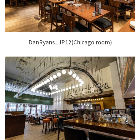
DanRyans_JP12(Chicago room)