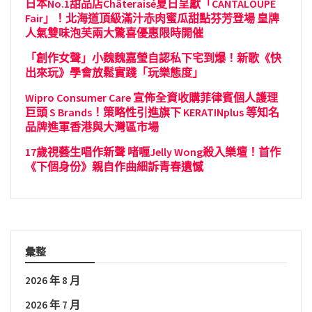
日本No.1甜品店Châteraisé夏日呈獻「CANTALOUPE
Fair」！北海道頂級滿汁赤肉蜜瓜甜點芬芳登場 皇牌
人氣雙味泡芙兩大驚喜優惠限時開催
「創作女聲」小魏魏嘉瑩自認私下宅到爆！新歌《快
出來玩》學會放鬆實踐「玩樂態度」
Wipro Consumer Care 宣佈全資收購菲律賓個人護理
巨頭 S Brands！策略性引進旗下 KERATINplus 等知名
品牌進軍香港與大灣區市場
17歲視藝生唱作新聲 啫喱Jelly Wong殺入樂壇！首作
《下個身份》親自作曲細訴青春遺憾
彙整
2026 年 8 月
2026 年 7 月