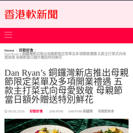
Skip
to
content
Home
好飲好食
Dan Ryan’s 銅鑼灣新店推出母親節限定菜單及多項開業禮遇 五款主打菜式向母
愛致敬 母親節當日額外贈送特別鮮花
Dan Ryan’s 銅鑼灣新店推出母親
節限定菜單及多項開業禮遇 五
款主打菜式向母愛致敬 母親節
當日額外贈送特別鮮花
06/05/2026
好飲好食
DAN RYAN
DAN RYAN 銅鑼灣
母親節美食