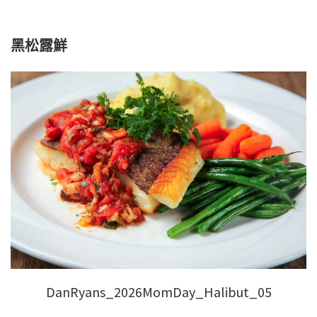
黑松露鮮
DanRyans_2026MomDay_Halibut_05