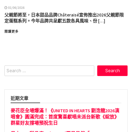
01/06/2026
父親節將至，日本甜品品牌Châteraisé宣佈推出2026父親節限
定蛋糕系列。今年品牌共呈獻五款各具風味、份 […]
閱讀更多
Search
for:
近期文章
麥花臣全場爆滿！《UNITED IN HEARTS 劉浩龍2026演
唱會》圓滿完成：首度驚喜獻唱未派台新歌《綻放》
群星好友撐場預祝生日