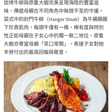
炭烤牛柳與原隻大蝦完美呈現海陸的豐富滋
味，傳遞母親在不同角色中無微不至的守護。
菜式中的封門牛柳（Hanger Steak）為牛橫膈膜
下珍貴肌肉，每頭牛僅有一條，稀有度與特別
性正如母親在子女心中的獨一無二地位。原隻
大蝦亦寄望母親「笑口常開」，表達子女對她
辛勞付出的最高回報與敬意。