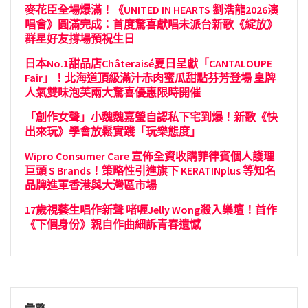
麥花臣全場爆滿！《UNITED IN HEARTS 劉浩龍2026演
唱會》圓滿完成：首度驚喜獻唱未派台新歌《綻放》
群星好友撐場預祝生日
日本No.1甜品店Châteraisé夏日呈獻「CANTALOUPE
Fair」！北海道頂級滿汁赤肉蜜瓜甜點芬芳登場 皇牌
人氣雙味泡芙兩大驚喜優惠限時開催
「創作女聲」小魏魏嘉瑩自認私下宅到爆！新歌《快
出來玩》學會放鬆實踐「玩樂態度」
Wipro Consumer Care 宣佈全資收購菲律賓個人護理
巨頭 S Brands！策略性引進旗下 KERATINplus 等知名
品牌進軍香港與大灣區市場
17歲視藝生唱作新聲 啫喱Jelly Wong殺入樂壇！首作
《下個身份》親自作曲細訴青春遺憾