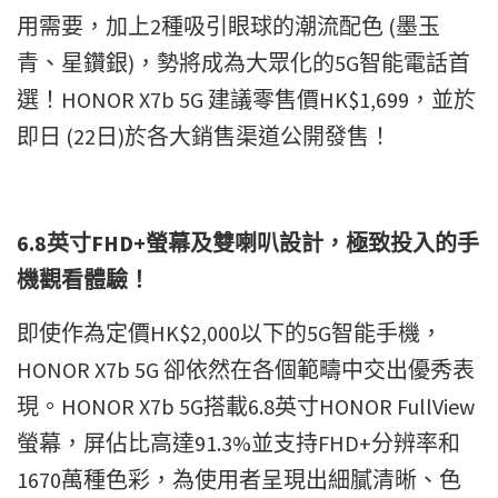
用需要，加上2種吸引眼球的潮流配色 (墨玉
青、星鑽銀)，勢將成為大眾化的5G智能電話首
選！HONOR X7b 5G 建議零售價HK$1,699，並於
即日 (22日)於各大銷售渠道公開發售！
6.8英寸FHD+螢幕及雙喇叭設計，極致投入的手
機觀看體驗！
即使作為定價HK$2,000以下的5G智能手機，
HONOR X7b 5G 卻依然在各個範疇中交出優秀表
現。HONOR X7b 5G搭載6.8英寸HONOR FullView
螢幕，屏佔比高達91.3%並支持FHD+分辨率和
1670萬種色彩，為使用者呈現出細膩清晰、色