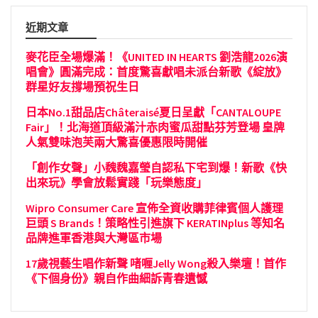
近期文章
麥花臣全場爆滿！《UNITED IN HEARTS 劉浩龍2026演
唱會》圓滿完成：首度驚喜獻唱未派台新歌《綻放》
群星好友撐場預祝生日
日本No.1甜品店Châteraisé夏日呈獻「CANTALOUPE
Fair」！北海道頂級滿汁赤肉蜜瓜甜點芬芳登場 皇牌
人氣雙味泡芙兩大驚喜優惠限時開催
「創作女聲」小魏魏嘉瑩自認私下宅到爆！新歌《快
出來玩》學會放鬆實踐「玩樂態度」
Wipro Consumer Care 宣佈全資收購菲律賓個人護理
巨頭 S Brands！策略性引進旗下 KERATINplus 等知名
品牌進軍香港與大灣區市場
17歲視藝生唱作新聲 啫喱Jelly Wong殺入樂壇！首作
《下個身份》親自作曲細訴青春遺憾