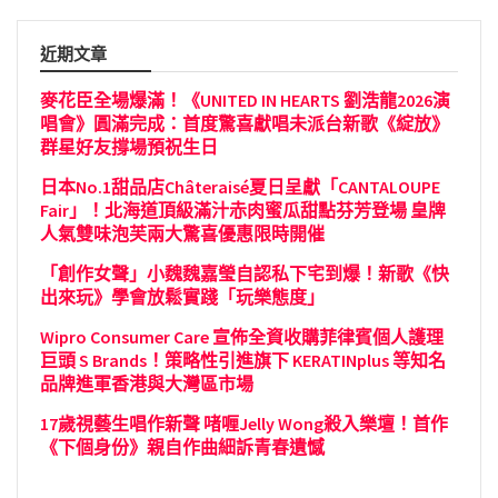
近期文章
麥花臣全場爆滿！《UNITED IN HEARTS 劉浩龍2026演
唱會》圓滿完成：首度驚喜獻唱未派台新歌《綻放》
群星好友撐場預祝生日
日本No.1甜品店Châteraisé夏日呈獻「CANTALOUPE
Fair」！北海道頂級滿汁赤肉蜜瓜甜點芬芳登場 皇牌
人氣雙味泡芙兩大驚喜優惠限時開催
「創作女聲」小魏魏嘉瑩自認私下宅到爆！新歌《快
出來玩》學會放鬆實踐「玩樂態度」
Wipro Consumer Care 宣佈全資收購菲律賓個人護理
巨頭 S Brands！策略性引進旗下 KERATINplus 等知名
品牌進軍香港與大灣區市場
17歲視藝生唱作新聲 啫喱Jelly Wong殺入樂壇！首作
《下個身份》親自作曲細訴青春遺憾