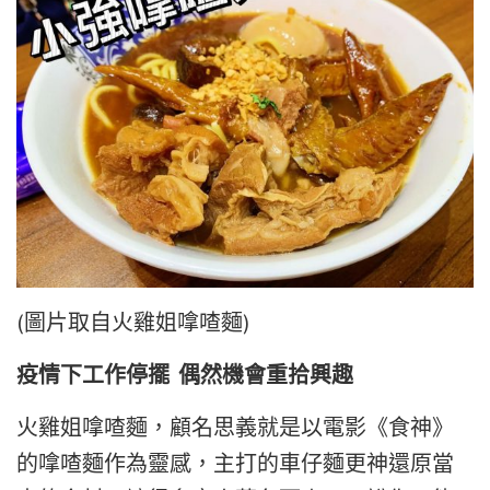
(圖片取自
火雞姐嗱喳麵)
疫情下工作停擺 偶然機會重拾興趣
火雞姐嗱喳麵，顧名思義就是以電影《食神》
的嗱喳麵作為靈感，主打的車仔麵更神還原當