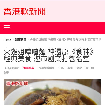
Skip
to
content
Home
營商創富
火雞姐嗱喳麵 神還原《食神》經典美食 逆市創業打響名堂
火雞姐嗱喳麵 神還原《食神》
經典美食 逆市創業打響名堂
14/08/2023
營商創富
火雞姐嗱喳麵
牛雜
蘿蔔
豬皮
車仔麵
魚蛋