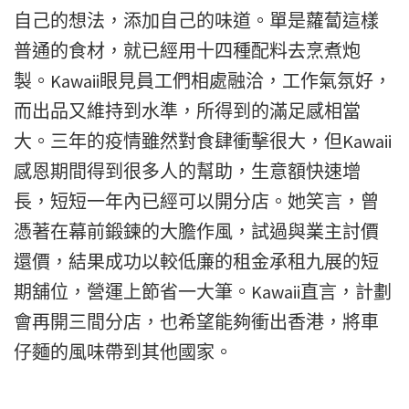
自己的想法，添加自己的味道。單是蘿蔔這樣
普通的食材，就已經用十四種配料去烹煮炮
製。Kawaii眼見員工們相處融洽，工作氣氛好，
而出品又維持到水準，所得到的滿足感相當
大。三年的疫情雖然對食肆衝擊很大，但Kawaii
感恩期間得到很多人的幫助，生意額快速增
長，短短一年內已經可以開分店。她笑言，曾
憑著在幕前鍛鍊的大膽作風，試過與業主討價
還價，結果成功以較低廉的租金承租九展的短
期舖位，營運上節省一大筆。Kawaii直言，計劃
會再開三間分店，也希望能夠衝出香港，將車
仔麵的風味帶到其他國家。