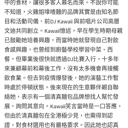
中的食材，讓很多客人慕名而來。不說你可能
不知道，火雞姐嗱喳麵的品牌其實是由知名節
目和活動司儀、前DJ Kawaii 與前唱片公司高層
文迪共同創立。Kawaii憶述，早在學生時期母親
已鼓勵她培養興趣，而當時她就發現自己對飲
食感興趣，也曾經到廚藝學校學習中菜、西
餐，但畢業後很快就透過DJ比賽入行，十多年
來兼顧幕前和幕後工作，沒有太多機會再接觸
飲食業。但去到疫情爆發後，她的演藝工作暫
時處於停頓狀態。後來現在的生意夥伴親自聯
絡她，表示有一個清真麵包品牌想找人幫忙發
展，詢問其意向。Kawaii笑言當時是一口答應，
但由於清真麵包在全港極少見，也需得到認
證，對食材選用也有嚴格要求。因此她也認真