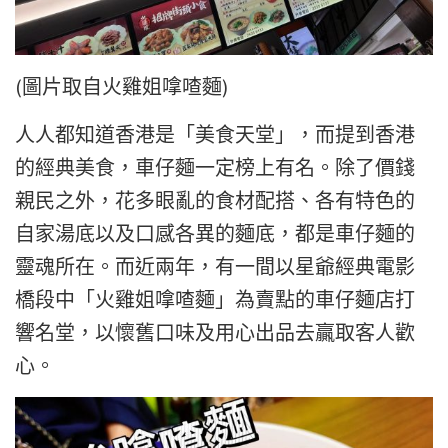
(圖片取自
火雞姐嗱喳麵)
人人都知道香港是「美食天堂」，而提到香港
的經典美食，車仔麵一定榜上有名。除了價錢
親民之外，花多眼亂的食材配搭、各有特色的
自家湯底以及口感各異的麵底，都是車仔麵的
靈魂所在。而近兩年，有一間以星爺經典電影
橋段中「火雞姐嗱喳麵」為賣點的車仔麵店打
響名堂，以懷舊口味及用心出品去贏取客人歡
心。