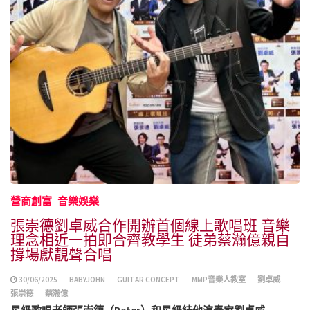
營商創富
音樂娛樂
張崇德劉卓威合作開辦首個線上歌唱班 音樂
理念相近一拍即合齊教學生 徒弟蔡瀚億親自
撐場獻靚聲合唱
30/06/2025
BABYJOHN
GUITAR CONCEPT
MMP音樂人教室
劉卓威
張崇德
蔡瀚億