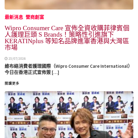
最新消息
營商創富
Wipro Consumer Care 宣佈全資收購菲律賓個
人護理巨頭 S Brands！策略性引進旗下
KERATINplus 等知名品牌進軍香港與大灣區
市場
25/07/2026
維布絡消費者護理國際（Wipro Consumer Care International）
今日在香港正式宣佈簽 […]
閱讀更多