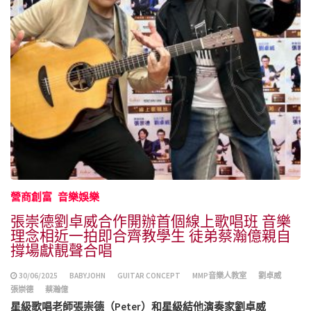
營商創富
音樂娛樂
張崇德劉卓威合作開辦首個線上歌唱班 音樂
理念相近一拍即合齊教學生 徒弟蔡瀚億親自
撐場獻靚聲合唱
30/06/2025
BABYJOHN
GUITAR CONCEPT
MMP音樂人教室
劉卓威
張崇德
蔡瀚億
星級歌唱老師張崇德（Peter）和星級結他演奏家劉卓威