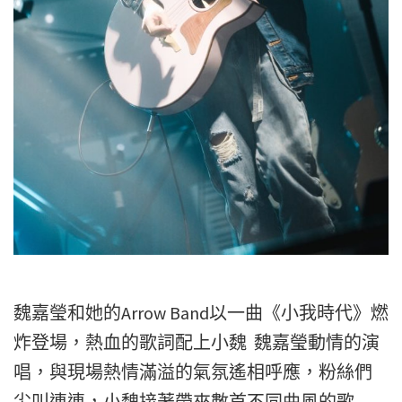
魏嘉瑩和她的Arrow Band以一曲《小我時代》燃
炸登場，熱血的歌詞配上小魏 魏嘉瑩動情的演
唱，與現場熱情滿溢的氣氛遙相呼應，粉絲們
尖叫連連，小魏接著帶來數首不同曲風的歌