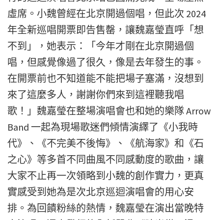
虛席。小魏曾經在北京開過個唱，但此次 2024
年全新巡唱開票即告售罄，讓魏嘉瑩直呼「想
不到」，她表示：「今年才剛在北京開過個
唱，但感覺像過了很久，像是去年發生的事。
在開票前也不知道能不能把場子塞滿，沒想到
來了這麼多人，謝謝你們來到這裡聽我唱
歌！」魏嘉瑩在整場演唱會也和她的樂隊 Arrow
Band 一起為現場歌迷們傾情演繹了《小我時
代》、《不完美不後悔》、《航海家》和《石
之心》等多首不同曲風不同感動度的歌曲，讓
大家不止再一次領略到小魏的創作實力，更真
實感受到她為是次北京巡迴演唱會的用心安
排。為回饋粉絲的熱情，魏嘉瑩在演出當晚特