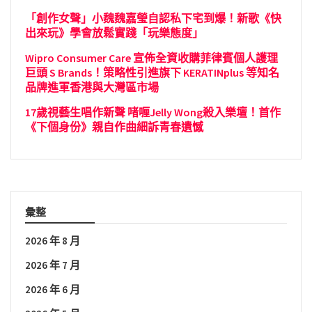
「創作女聲」小魏魏嘉瑩自認私下宅到爆！新歌《快
出來玩》學會放鬆實踐「玩樂態度」
Wipro Consumer Care 宣佈全資收購菲律賓個人護理
巨頭 S Brands！策略性引進旗下 KERATINplus 等知名
品牌進軍香港與大灣區市場
17歲視藝生唱作新聲 啫喱Jelly Wong殺入樂壇！首作
《下個身份》親自作曲細訴青春遺憾
彙整
2026 年 8 月
2026 年 7 月
2026 年 6 月