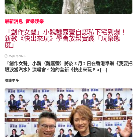
最新消息
音樂娛樂
「創作女聲」小魏魏嘉瑩自認私下宅到爆！
新歌《快出來玩》學會放鬆實踐「玩樂態
度」
25/07/2026
「創作女聲」小魏（魏嘉瑩）將於 8 月 2 日在香港舉辦《我要把
眼淚當汽水》演唱會。她的全新《快出來玩 Pla […]
閱讀更多