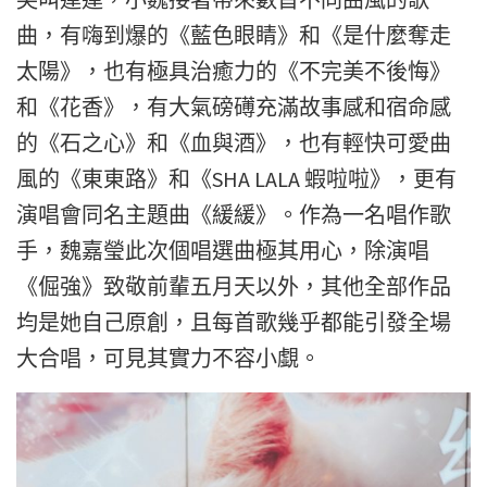
曲，有嗨到爆的《藍色眼睛》和《是什麼奪走
太陽》，也有極具治癒力的《不完美不後悔》
和《花香》，有大氣磅礡充滿故事感和宿命感
的《石之心》和《血與酒》，也有輕快可愛曲
風的《東東路》和《SHA LALA 蝦啦啦》，更有
演唱會同名主題曲《緩緩》。作為一名唱作歌
手，魏嘉瑩此次個唱選曲極其用心，除演唱
《倔強》致敬前輩五月天以外，其他全部作品
均是她自己原創，且每首歌幾乎都能引發全場
大合唱，可見其實力不容小覷。