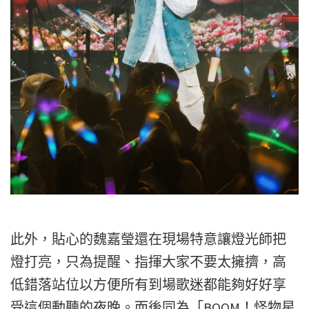
此外，貼心的魏嘉瑩還在現場特意讓燈光師把
燈打亮，只為提醒、指揮大家不要太擁擠，高
低錯落站位以方便所有到場歌迷都能夠好好享
受這個動聽的夜晚。而後同為「BOOM！怪物星