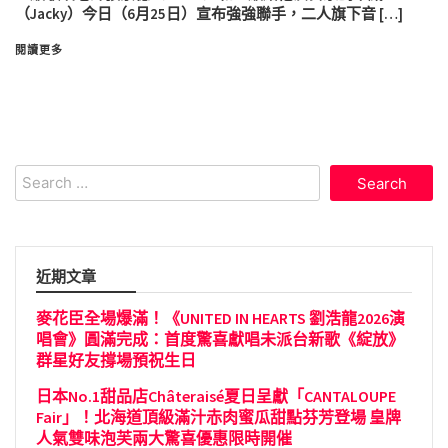
（Jacky）今日（6月25日）宣布強強聯手，二人旗下音 […]
閱讀更多
Search
for:
近期文章
麥花臣全場爆滿！《UNITED IN HEARTS 劉浩龍2026演
唱會》圓滿完成：首度驚喜獻唱未派台新歌《綻放》
群星好友撐場預祝生日
日本No.1甜品店Châteraisé夏日呈獻「CANTALOUPE
Fair」！北海道頂級滿汁赤肉蜜瓜甜點芬芳登場 皇牌
人氣雙味泡芙兩大驚喜優惠限時開催