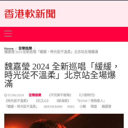
Skip
to
content
Home
音樂娛樂
魏嘉瑩 2024 全新巡唱「緩緩，時光從不溫柔」北京站全場爆滿
魏嘉瑩 2024 全新巡唱「緩緩，
時光從不溫柔」北京站全場爆
滿
07/06/2024
音樂娛樂
《不完美不後悔》
《小我時代》
《時光從不溫柔》
《石之心》
《航海家》
「BOOM！怪物星人」
「緩緩，時光從不溫柔」
ARROW BAND
RING
小魏
琳誼
魏嘉瑩