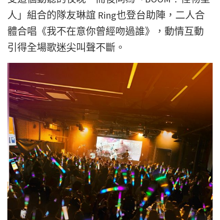
人」組合的隊友琳誼 Ring也登台助陣，二人合
體合唱《我不在意你曾經吻過誰》，動情互動
引得全場歌迷尖叫聲不斷。