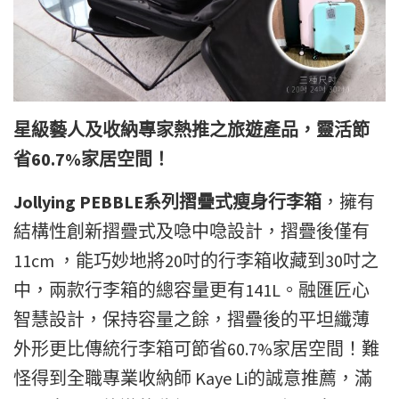
星級藝人及收納專家熱推之旅遊產品，靈活節
省60.7%家居空間！
Jollying PEBBLE系列摺疊式瘦身行李箱
，擁有
結構性創新摺疊式及喼中喼設計，摺疊後僅有
11cm ，能巧妙地將20吋的行李箱收藏到30吋之
中，兩款行李箱的總容量更有141L。融匯匠心
智慧設計，保持容量之餘，摺疊後的平坦纖薄
外形更比傳統行李箱可節省60.7%家居空間！難
怪得到
全職專業收納師 Kaye Li的誠意推薦，滿