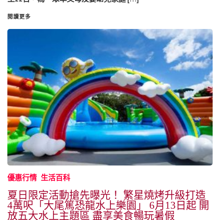
閱讀更多
優惠行情
生活百科
夏日限定活動搶先曝光！ 繁星燒烤升級打造
4萬呎「大尾篤恐龍水上樂園」 6月13日起 開
放五大水上主題區 盡享美食暢玩暑假