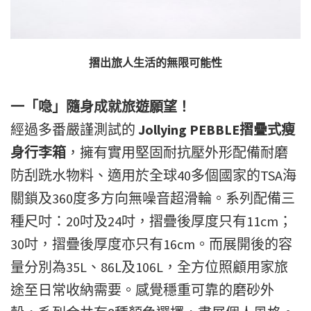
摺出旅人生活的無限可能性
一「喼」隨身成就旅遊願望！
經過多番嚴謹測試的
Jollying PEBBLE摺疊式瘦
身行李箱
，擁有實用堅固耐抗壓外形配備耐磨
防刮跣水物料、適用於全球40多個國家的TSA海
關鎖及360度多方向無噪音超滑輪。系列配備三
種尺吋：20吋及24吋，摺疊後厚度只有11cm；
30吋，摺疊後厚度亦只有16cm。而展開後的容
量分別為35L、86L及106L，全方位照顧用家旅
途至日常收納需要。感覺穩重可靠的磨砂外