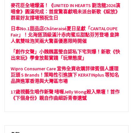
麥花臣全場爆滿！《UNITED IN HEARTS 劉浩龍2026演
唱會》圓滿完成：首度驚喜獻唱未派台新歌《綻放》
群星好友撐場預祝生日
日本No.1甜品店Châteraisé夏日呈獻「CANTALOUPE
Fair」！北海道頂級滿汁赤肉蜜瓜甜點芬芳登場 皇牌
人氣雙味泡芙兩大驚喜優惠限時開催
「創作女聲」小魏魏嘉瑩自認私下宅到爆！新歌《快
出來玩》學會放鬆實踐「玩樂態度」
Wipro Consumer Care 宣佈全資收購菲律賓個人護理
巨頭 S Brands！策略性引進旗下 KERATINplus 等知名
品牌進軍香港與大灣區市場
17歲視藝生唱作新聲 啫喱Jelly Wong殺入樂壇！首作
《下個身份》親自作曲細訴青春遺憾