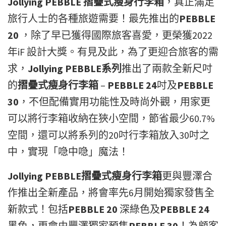
Jollying PEBBLE 摺疊式瘦身行李箱
，真正滿足
旅行人士的各種旅遊需要！最先推出的
PEBBLE
20
，除了早已獲得國際旅客喜愛，更榮獲2022
年iF 設計大獎。有見及此，為了更迎合旅客的需
求，
Jollying PEBBLE系列
推出了兩款全新尺吋
的
摺疊式瘦身行李箱
–
PEBBLE 24
吋及
PEBBLE
30
，不但配備實用功能性及時尚外觀，用家更
可以將行李箱收納在狹小空間，節省最少60.7%
空間，還可以將系列的20吋行李箱放入30吋之
中，實現「喼中喼」魔法！
Jollying PEBBLE摺疊式瘦身行李箱
更與豐澤合
作推出全新產品，將會率先6月開始獨家發售全
新款式！包括
PEBBLE 20
深綠色及
PEBBLE 24
黑色，更會由豐澤獨家預售
PEBBLE 30
！為顧客