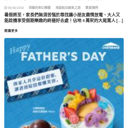
08/06/2026
恐龍的奇幻樂園
海盜船及鯨魚之旅
繁星燒烤
暑假將至，家長們無須苦惱於尋找讓小朋友盡情放電、大人又
能趁機享受假期樂趣的終極好去處！佔地 4 萬呎的大尾篤人 […]
閱讀更多