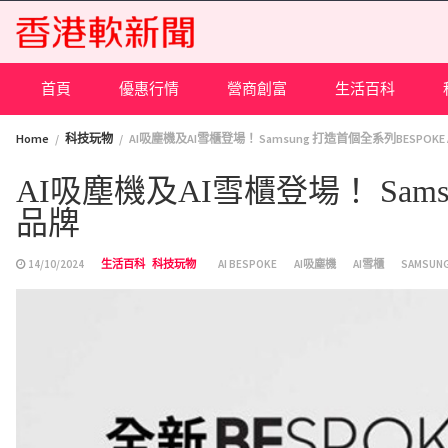
Skip
to
content
首頁
優惠行情
營商創富
生活百科
Home
科技玩物
AI吸塵機及AI雪櫃登場！ Samsung 打造首個全系列BESPOKE
AI吸塵機及AI雪櫃登場！ Sams
品牌
14/10/2024
生活百科
科技玩物
AI BESPOKE
AI吸塵機
AI雪櫃
SAMSUN