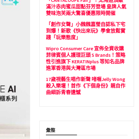
「CANTALOUPE Fair」！北海道頂級
滿汁赤肉蜜瓜甜點芬芳登場 皇牌人氣
雙味泡芙兩大驚喜優惠限時開催
「創作女聲」小魏魏嘉瑩自認私下宅
到爆！新歌《快出來玩》學會放鬆實
踐「玩樂態度」
Wipro Consumer Care 宣佈全資收購
菲律賓個人護理巨頭 S Brands！策略
性引進旗下 KERATINplus 等知名品牌
進軍香港與大灣區市場
17歲視藝生唱作新聲 啫喱Jelly Wong
殺入樂壇！首作《下個身份》親自作
曲細訴青春遺憾
彙整