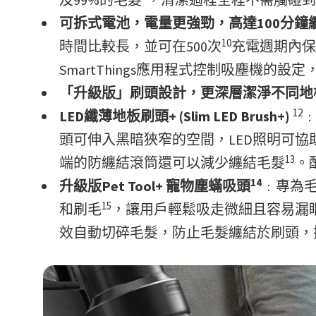
可拆式電池，電量更強勁，高達
100
分鐘
10
時間比較長，並可在500次
充電週期內保
SmartThings應用程式控制吸塵機
「升級版」刷頭設計，更深層潔淨不同地
12
LED
纖薄地板刷頭
+ (Slim LED Brush+)
﹕
頭可伸入黑暗狹窄的空間，LED照明可
13
端的防纏結滾筒還可以減少纏結毛髮
。
14
升級版
Pet Tool+
寵物塵蟎吸頭
﹕專為
15
和刷毛
，讓用戶輕鬆吸走微細且容易漏
效自動切碎毛髮，防止毛髮纏結於刷頭，