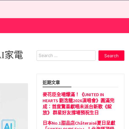
AI家電
Search
for:
近期文章
麥花臣全場爆滿！《UNITED IN
HEARTS 劉浩龍2026演唱會》圓滿完
成：首度驚喜獻唱未派台新歌《綻
放》 群星好友撐場預祝生日
日本No.1甜品店Châteraisé夏日呈獻