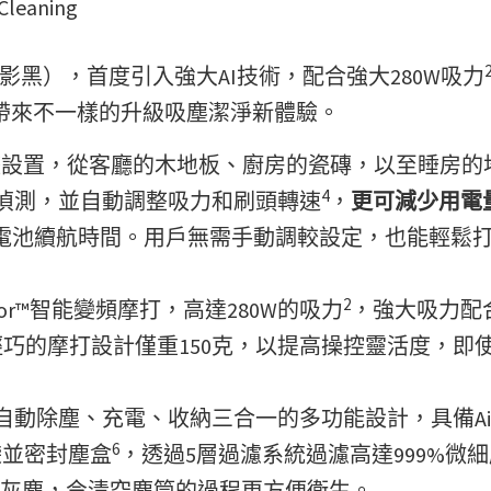
Cleaning
機（曜影黑），首度引入強大AI技術，配合強大280W吸力
為用戶帶來不一樣的升級吸塵潔淨新體驗。
整設置，從客廳的木地板、廚房的瓷磚，以至睡房的
4
一偵測，並自動調整吸力和刷頭轉速
，
更可減少用電
電池續航時間。用戶無需手動調較設定，也能輕鬆
2
Motor™智能變頻摩打，高達280W的吸力
，強大吸力配合
巧的摩打設計僅重150克，以提高操控靈活度，即
按自動除塵、充電、收納三合一的多功能設計，具備Ai
6
袋並密封塵盒
，透過5層過濾系統過濾高達999%微
灰塵，令清空塵筒的過程更方便衛生。