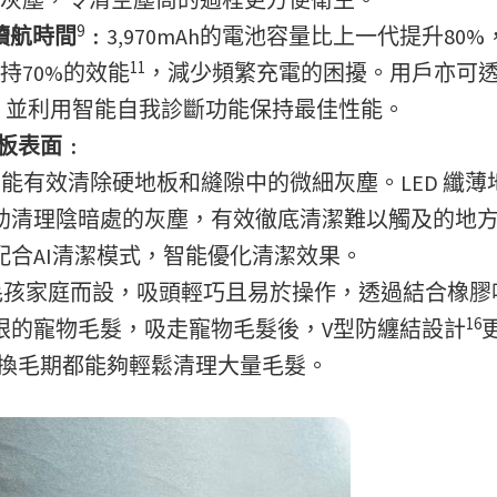
9
續航時間
﹕
3,970mAh的電池容量比上一代提升80
11
持70%的效能
，減少頻繁充電的困擾。用戶亦可
的設定，並利用智能自我診斷功能保持最佳性能。
板表面﹕
能有效清除硬地板和縫隙中的微細灰塵。LED 纖薄
協助清理陰暗處的灰塵，有效徹底清潔難以觸及的地
配合AI清潔模式，智能優化清潔效果。
毛孩家庭而設，吸頭輕巧且易於操作，透過結合橡膠
16
眼的寵物毛髮，吸走寵物毛髮後，V型防纏結設計
換毛期都能夠輕鬆清理大量毛髮。