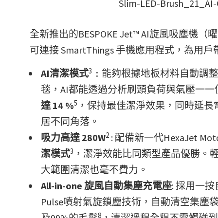
Slim-LED-Brush_21_AI-
全新推出的BESPOKE Jet™ AI旋風吸塵
可連接 SmartThings 手機應用程式，
3
AI
清潔模式
﹕
能夠根據地板材料自動調
毯，AI都能透過分析刷頭負荷與氣壓一
5
達
14 %
，保持最佳潔淨效果，同時延長
居不同角落。
2
吸力高達
280W
: 配備新一代HexaJet 
3
潔模式
，潔淨效能比同類型產品優勝。輕
大範圍清潔也毫不費力。
All-in-one
旋風自動集塵充電座
: 採用一
Pulse噴射氣旋鎖塵技術，自動清空集塵
8
及99%的毛髮
，清潔過程全程不需觸碰到